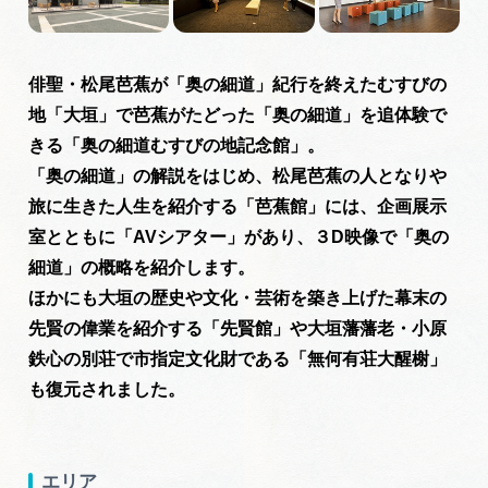
旅の予約
俳聖・松尾芭蕉が「奥の細道」紀行を終えたむすびの
アクセス
地「大垣」で
芭蕉がたどった「奥の細道」を
追体験で
きる「奥の細道むすびの地記念館」。
インフォメーション
「奥の細道」の解説をはじめ、松尾芭蕉の人となりや
旅に生きた人生を紹介する「芭蕉館」には、企画展示
ぎふ旅レポーター記事
室とともに「AVシアター」があり、３D映像で「奥の
細道」の概略を紹介します。
早わかり岐阜
ほかにも大垣の歴史や文化・芸術を築き上げた幕末の
買い物・お土産
先賢の偉業を紹介する「先賢館」や大垣藩藩老・小原
鉄心の別荘で市指定文化財である「無何有荘大醒榭」
体験予約サイト「ＶＩＳＩＴ岐阜県」
も復元されました。
岐阜県アウトドア観光キャンペーン
エリア