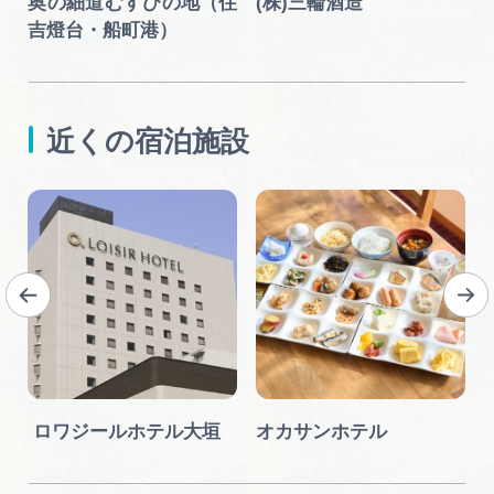
奥の細道むすびの地（住
(株)三輪酒造
吉燈台・船町港）
近くの宿泊施設
ロワジールホテル大垣
オカサンホテル