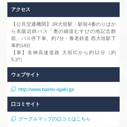
アクセス
【公共交通機関】JR大垣駅・駅前4番のりばか
ら名阪近鉄バス「奥の細道むすびの地記念館
前」バス停下車、約7分・養老鉄道 西大垣駅下
車約14分
【車】名神高速道路 大垣ICから約12分（約
5.3?）
ウェブサイト
http://www.basho-ogaki.jp/
口コミサイト
グーグルマップの口コミはこちら