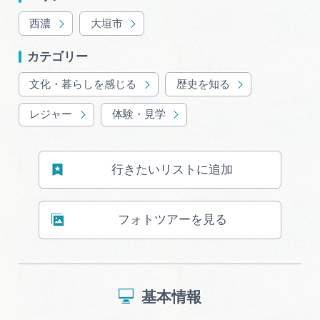
岐阜県まるごと観光エリアガイド
西濃
大垣市
岐阜県観光データベース
カテゴリー
文化・暮らしを感じる
歴史を知る
旅行会社・観光事業者の皆様へ
レジャー
体験・見学
フォトライブラリー
行きたいリストに追加
動画ライブラリー
フォトツアーを見る
お問い合わせ
基本情報
運営組織