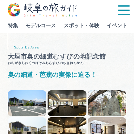
特集
モデルコース
スポット・体験
イベント
Language
大垣市奥の細道むすびの地記念館
おおがきしおくのほそみちむすびのちきねんかん
特集
奥の細道・芭蕉の実像に迫る！
モデルコース
行きたいリストを見る
スポット・体験
イベント
グルメ