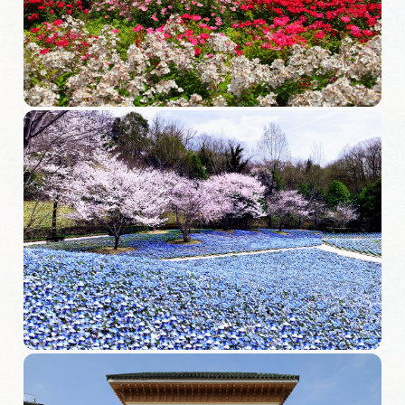
旅の予約
アクセス
インフォメーション
ぎふ旅レポーター記事
早わかり岐阜
買い物・お土産
体験予約サイト「ＶＩＳＩＴ岐阜県」
岐阜県アウトドア観光キャンペーン