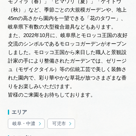
モフィラ（春）」「ヒマワリ（夏）」「ケイトウ
（秋）」など、季節ごとの大規模ガーデンや、地上
45mの高さから園内を一望できる「花のタワー」、
岐阜県下有数の大型複合遊具などもあります。
また、2022年10月に、岐阜県とモロッコ王国の友好
交流のシンボルであるモロッコガーデンがオープン
しました。モロッコ王国から来日した職人と景観設
計家の手により整備されたガーデンでは、ゼリージ
ュ（モザイクタイル）等の伝統工芸で美しく装飾さ
れた園内で、彩り華やかな草花が放つさまざまな香
りをお楽しみいただけます。
皆様のご来園をお待ちしております。
エリア
岐阜・中濃
可児市