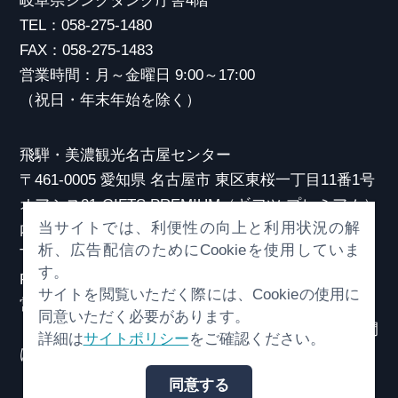
岐阜県シンクタンク庁舎4階
TEL：058-275-1480
FAX：058-275-1483
営業時間：月～金曜日 9:00～17:00
（祝日・年末年始を除く）
飛騨・美濃観光名古屋センター
〒461-0005 愛知県 名古屋市 東区東桜一丁目11番1号
オアシス21 GIFTS PREMIUM（ギフツ プレミアム）
当サイトでは、利便性の向上と利用状況の解
内
析、広告配信のためにCookieを使用していま
TEL：052-253-6185
す。
FAX：052-253-6186
サイトを閲覧いただく際には、Cookieの使用に
営業時間：10:00～21:00
同意いただく必要があります。
（原則、元日を除き年中無休）※観光相談対応時間
詳細は
サイトポリシー
をご確認ください。
は18:30まで
同意する