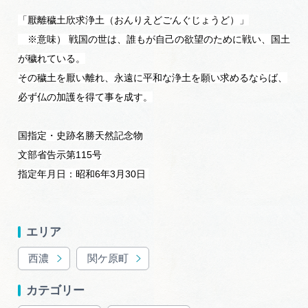
岐阜県まるごと観光エリアガイド
「厭離穢土欣求浄土（おんりえどごんぐじょうど）」
※意味） 戦国の世は、誰もが自己の欲望のために戦い、国土
岐阜県観光データベース
が穢れている。
その穢土を厭い離れ、永遠に平和な浄土を願い求めるならば、
必ず仏の加護を得て事を成す。
旅行会社・観光事業者の皆様へ
国指定・史跡名勝天然記念物
フォトライブラリー
文部省告示第115号
指定年月日：昭和6年3月30日
動画ライブラリー
エリア
お問い合わせ
西濃
関ケ原町
カテゴリー
運営組織