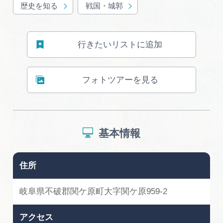
広告掲載
歴史を知る
戦国・城郭
サイトポリシー
行きたいリストに追加
フォトツアーを見る
基本情報
住所
岐阜県不破郡関ケ原町大字関ケ原959-2
アクセス