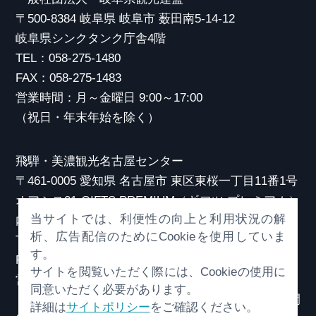
〒500-8384 岐阜県 岐阜市 薮田南5-14-12
岐阜県シンクタンク庁舎4階
TEL：058-275-1480
FAX：058-275-1483
営業時間：月～金曜日 9:00～17:00
（祝日・年末年始を除く）
飛騨・美濃観光名古屋センター
〒461-0005 愛知県 名古屋市 東区東桜一丁目11番1号
オアシス21 GIFTS PREMIUM（ギフツ プレミアム）
当サイトでは、利便性の向上と利用状況の解
内
析、広告配信のためにCookieを使用していま
TEL：052-253-6185
す。
FAX：052-253-6186
サイトを閲覧いただく際には、Cookieの使用に
営業時間：10:00～21:00
同意いただく必要があります。
（原則、元日を除き年中無休）※観光相談対応時間
詳細は
サイトポリシー
をご確認ください。