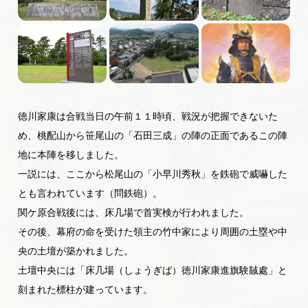
旅の予約
アクセス
インフォメーション
徳川家康は合戦当日の午前１１時頃、戦況が把握できないた
ぎふ旅レポーター記事
め、桃配山から笹尾山の「石田三成」の陣の正面であるこの陣
地に本陣を移しました。
早わかり岐阜
一説には、ここから松尾山の「小早川秀秋」を鉄砲で威嚇した
とも言われています（問鉄砲）。
買い物・お土産
関ケ原合戦後には、床几場で首実検が行われました。
その後、幕府の命を受けた領主の竹中家により周囲の土塁や中
体験予約サイト「ＶＩＳＩＴ岐阜県」
央の土壇が築かれました。
土壇中央には「床几場（しょうぎば）徳川家康進旗験馘處」と
岐阜県アウトドア観光キャンペーン
刻まれた標柱が建っています。