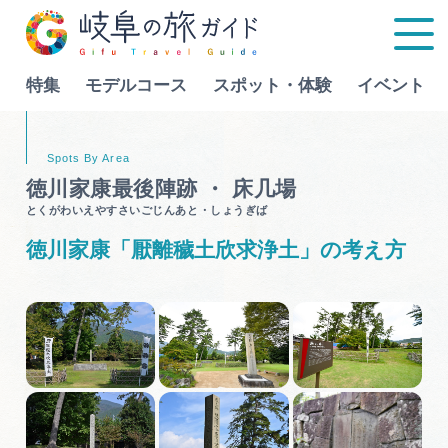
特集
モデルコース
スポット・体験
イベント
Language
徳川家康最後陣跡 ・ 床几場
とくがわいえやすさいごじんあと・しょうぎば
特集
徳川家康「厭離穢土欣求浄土」の考え方
モデルコース
行きたいリストを見る
スポット・体験
イベント
グルメ