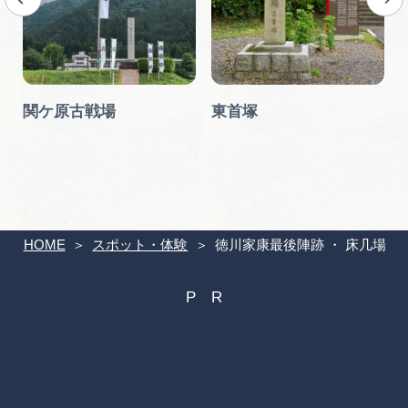
関ケ原古戦場
東首塚
HOME
スポット・体験
徳川家康最後陣跡 ・ 床几場