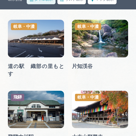
岐阜県まるごと観光エリアガイド
岐阜県観光データベース
岐阜・中濃
岐阜・中濃
旅行会社・観光事業者の皆様へ
フォトライブラリー
道の駅 織部の里もと
片知渓谷
す
動画ライブラリー
飛騨
岐阜・中濃
お問い合わせ
運営組織