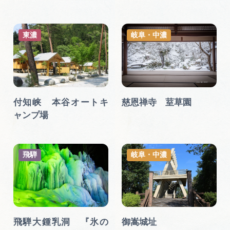
東濃
岐阜・中濃
付知峡 本谷オートキ
慈恩禅寺 荎草園
ャンプ場
飛騨
岐阜・中濃
飛騨大鍾乳洞 『氷の
御嵩城址