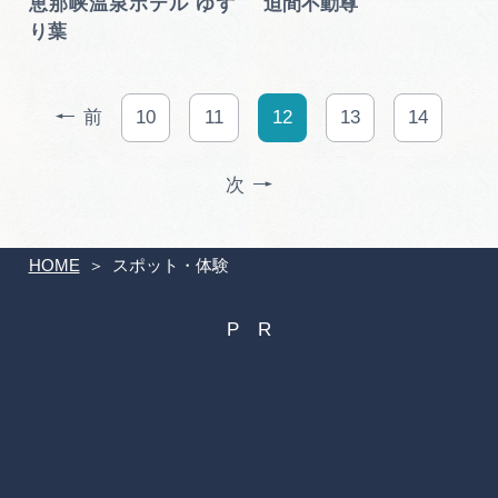
恵那峡温泉ホテル ゆず
迫間不動尊
り葉
前
10
11
12
13
14
次
HOME
スポット・体験