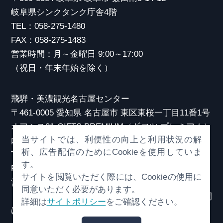
岐阜県シンクタンク庁舎4階
TEL：058-275-1480
FAX：058-275-1483
営業時間：月～金曜日 9:00～17:00
（祝日・年末年始を除く）
飛騨・美濃観光名古屋センター
〒461-0005 愛知県 名古屋市 東区東桜一丁目11番1号
オアシス21 GIFTS PREMIUM（ギフツ プレミアム）
当サイトでは、利便性の向上と利用状況の解
内
析、広告配信のためにCookieを使用していま
TEL：052-253-6185
す。
FAX：052-253-6186
サイトを閲覧いただく際には、Cookieの使用に
営業時間：10:00～21:00
同意いただく必要があります。
（原則、元日を除き年中無休）※観光相談対応時間
詳細は
サイトポリシー
をご確認ください。
は18:30まで