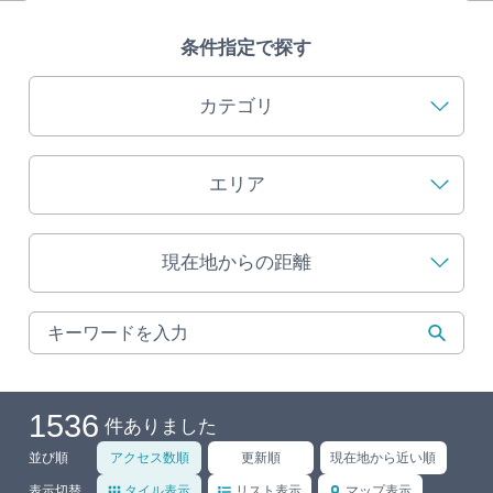
旅の予約
条件指定で探す
アクセス
カテゴリ
インフォメーション
エリア
ぎふ旅レポーター記事
現在地からの距離
早わかり岐阜
買い物・お土産
体験予約サイト「ＶＩＳＩＴ岐阜県」
1536
件ありました
岐阜県アウトドア観光キャンペーン
並び順
アクセス数順
更新順
現在地から近い順
表示切替
タイル表示
リスト表示
マップ表示