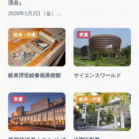
渓谷』
2026年1月2日（金）～3月10日…
岐阜・中濃
東濃
岐阜浮世絵春画美術館
サイエンスワールド
東濃
岐阜・中濃