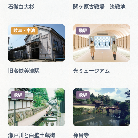
石徹白大杉
関ケ原古戦場 決戦地
岐阜・中濃
飛騨
旧名鉄美濃駅
光ミュージアム
飛騨
飛騨
瀬戸川と白壁土蔵街
禅昌寺