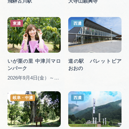
飛騨古川駅
大寺山願興寺
広告掲載
サイトポリシー
東濃
西濃
いが栗の里 中津川マロ
道の駅 パレットピア
ンパーク
おおの
2026年9月4日(金）～10月7日(…
岐阜・中濃
西濃