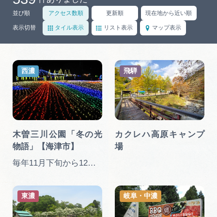
岐阜県まるごと観光エリアガイド
並び順
アクセス数順
更新順
現在地から近い順
岐阜県観光データベース
表示切替
タイル表示
リスト表示
マップ表示
旅行会社・観光事業者の皆様へ
西濃
飛騨
フォトライブラリー
木曽三川公園「冬の光
カクレハ高原キャンプ
動画ライブラリー
物語」【海津市】
場
毎年11月下旬から12月下旬まで
お問い合わせ
東濃
岐阜・中濃
運営組織