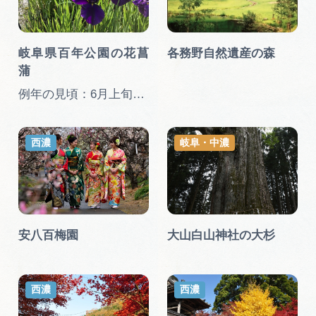
岐阜県百年公園の花菖
各務野自然遺産の森
蒲
例年の見頃：6月上旬から6月中…
西濃
岐阜・中濃
安八百梅園
大山白山神社の大杉
西濃
西濃