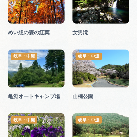
めい想の森の紅葉
女男滝
岐阜・中濃
岐阜・中濃
亀淵オートキャンプ場
山楠公園
岐阜・中濃
岐阜・中濃