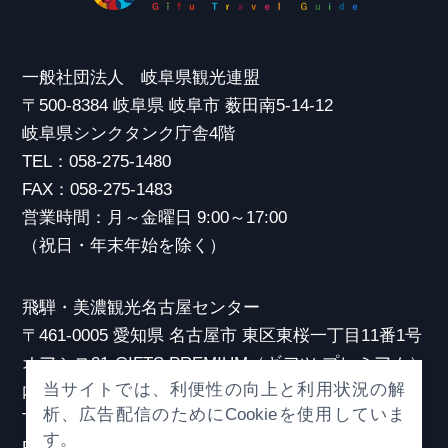
一般社団法人 岐阜県観光連盟
〒500-8384 岐阜県 岐阜市 薮田南5-14-12
岐阜県シンクタンク庁舎4階
TEL：058-275-1480
FAX：058-275-1483
営業時間：月～金曜日 9:00～17:00
（祝日・年末年始を除く）
飛騨・美濃観光名古屋センター
〒461-0005 愛知県 名古屋市 東区東桜一丁目11番1号
オアシス21 GIFTS PREMIUM（ギフツ プレミアム）
当サイトでは、利便性の向上と利用状況の解
内
析、広告配信のためにCookieを使用していま
TEL：052-253-6185
す。
FAX：052-253-6186