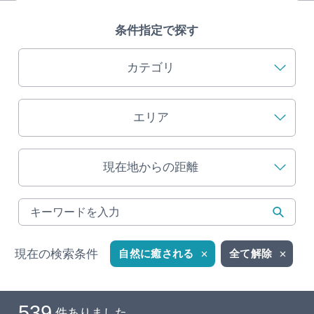
旅の予約
条件指定で探す
アクセス
カテゴリ
インフォメーション
エリア
ぎふ旅レポーター記事
現在地からの距離
早わかり岐阜
買い物・お土産
体験予約サイト「ＶＩＳＩＴ岐阜県」
現在の検索条件
自然に癒される
全て解除
岐阜県アウトドア観光キャンペーン
539
件ありました