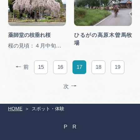
薬師堂の枝垂れ桜
ひるがの高原木曽馬牧
場
桜の見頃：４月中旬～４月下旬…
前
15
16
17
18
19
次
HOME
スポット・体験