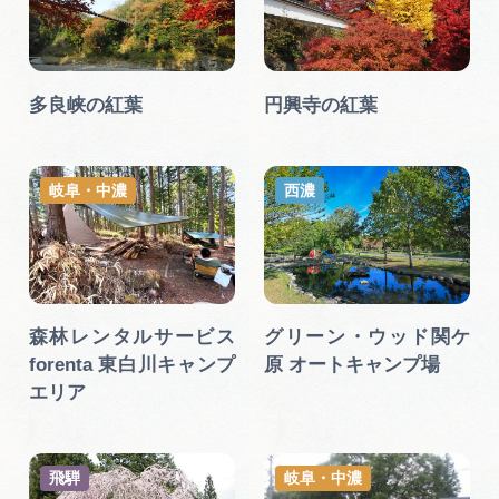
多良峡の紅葉
円興寺の紅葉
岐阜・中濃
西濃
森林レンタルサービス
グリーン・ウッド関ケ
forenta 東白川キャンプ
原 オートキャンプ場
エリア
飛騨
岐阜・中濃