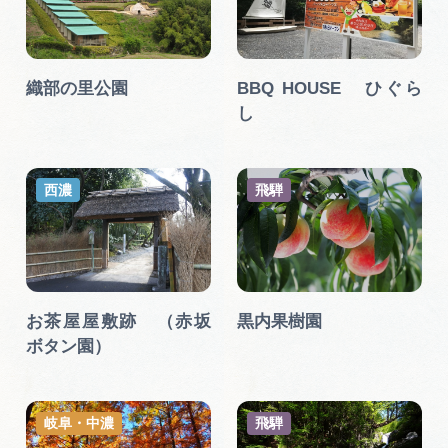
広告掲載
サイトポリシー
織部の里公園
BBQ HOUSE ひぐら
し
西濃
飛騨
お茶屋屋敷跡 （赤坂
黒内果樹園
ボタン園）
岐阜・中濃
飛騨