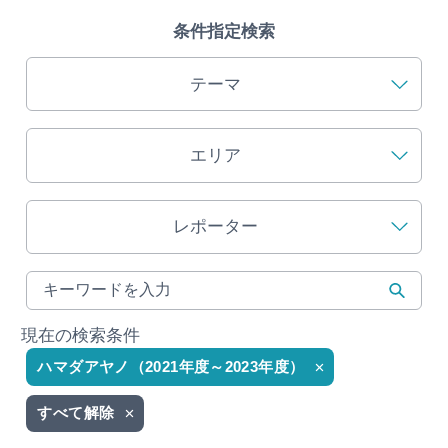
条件指定検索
旅の予約
テーマ
アクセス
インフォメーション
エリア
ぎふ旅レポーター記事
レポーター
早わかり岐阜
買い物・お土産
現在の検索条件
体験予約サイト「ＶＩＳＩＴ岐阜県」
ハマダアヤノ（2021年度～2023年度）
岐阜県アウトドア観光キャンペーン
すべて解除