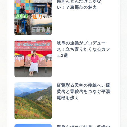
栗きんとんだけじゃな
い！？恵那市の魅力
岐阜の企業がプロデュー
ス！立ち寄りたくなるカフ
ェ3選
紅葉彩る天空の稜線へ。硫
黄岳と乗鞍岳をつなぐ平湯
尾根を歩く