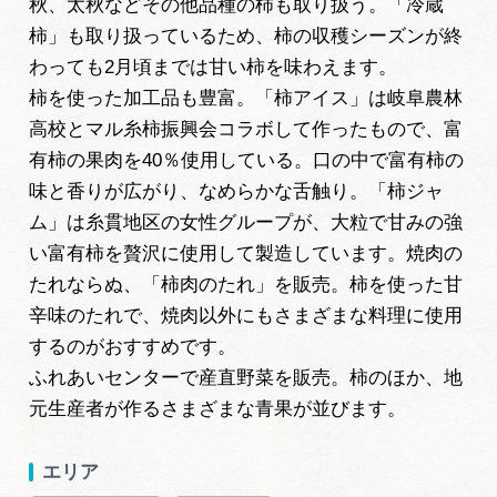
秋、太秋などその他品種の柿も取り扱う。「冷蔵
柿」も取り扱っているため、柿の収穫シーズンが終
わっても2月頃までは甘い柿を味わえます。
柿を使った加工品も豊富。「柿アイス」は岐阜農林
高校とマル糸柿振興会コラボして作ったもので、富
有柿の果肉を40％使用している。口の中で富有柿の
味と香りが広がり、なめらかな舌触り。「柿ジャ
ム」は糸貫地区の女性グループが、大粒で甘みの強
い富有柿を贅沢に使用して製造しています。焼肉の
たれならぬ、「柿肉のたれ」を販売。柿を使った甘
辛味のたれで、焼肉以外にもさまざまな料理に使用
するのがおすすめです。
ふれあいセンターで産直野菜を販売。柿のほか、地
元生産者が作るさまざまな青果が並びます。
エリア