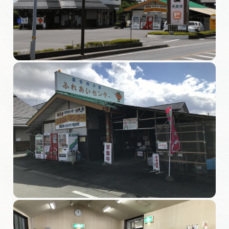
旅の予約
アクセス
インフォメーション
ぎふ旅レポーター記事
早わかり岐阜
買い物・お土産
体験予約サイト「ＶＩＳＩＴ岐阜県」
岐阜県アウトドア観光キャンペーン