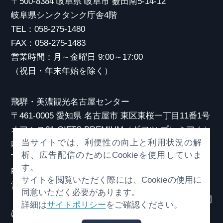
〒500-8384 岐阜県 岐阜市 薮田南5-14-12
岐阜県シンクタンク庁舎4階
TEL：058-275-1480
FAX：058-275-1483
営業時間：月～金曜日 9:00～17:00
（祝日・年末年始を除く）
飛騨・美濃観光名古屋センター
〒461-0005 愛知県 名古屋市 東区東桜一丁目11番1号
オアシス21 GIFTS PREMIUM（ギフツ プレミアム）
当サイトでは、利便性の向上と利用状況の解
内
析、広告配信のためにCookieを使用していま
TEL：052-253-6185
す。
FAX：052-253-6186
サイトを閲覧いただく際には、Cookieの使用に
営業時間：10:00～21:00
同意いただく必要があります。
（原則、元日を除き年中無休）※観光相談対応時間
詳細は
サイトポリシー
をご確認ください。
は18:30まで