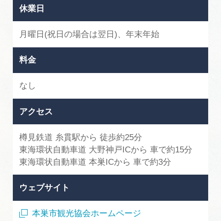
休業日
月曜日(祝日の場合は翌日)、年末年始
料金
なし
アクセス
樽見鉄道 糸貫駅から 徒歩約25分
東海環状自動車道 大野神戸ICから 車で約15分
東海環状自動車道 本巣ICから 車で約3分
ウェブサイト
本巣市観光協会ホームページ