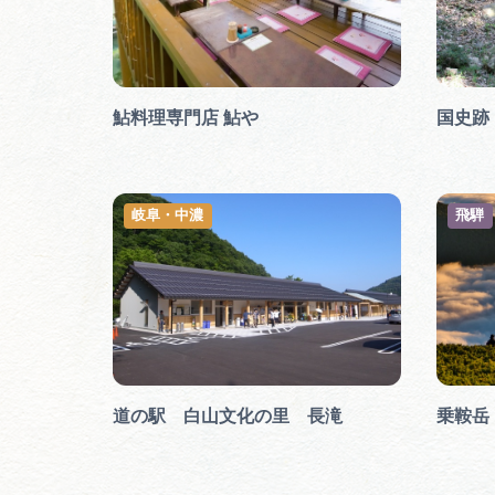
鮎料理専門店 鮎や
国史跡
岐阜・中濃
飛騨
道の駅 白山文化の里 長滝
乗鞍岳