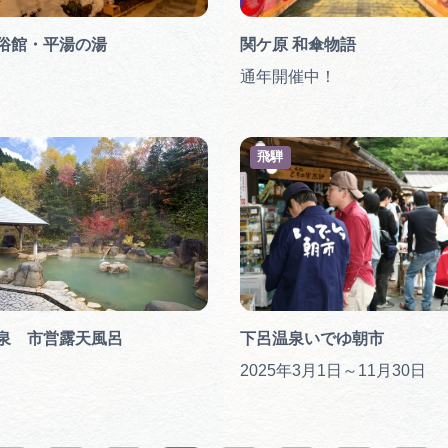
俗館・平湯の湯
関ケ原 和傘物語
通年開催中！
飛騨
泉 市営露天風呂
下呂温泉いでゆ朝市
2025年3月1日～11月30日