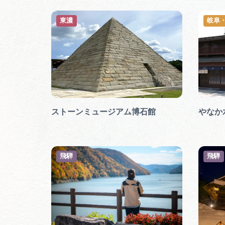
東濃
岐阜
ストーンミュージアム博石館
やなか
飛騨
飛騨