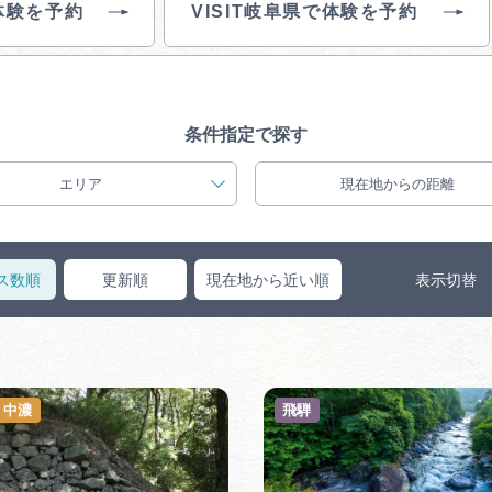
体験を予約
VISIT岐阜県で体験を予約
買い物・お土産
岐阜県アウトド
ペーン
条件指定で探す
岐阜県観光デー
エリア
現在地からの距離
ス数順
更新順
現在地から近い順
表示切替
旅行会社・観光事
動画ライブ
・中濃
飛騨
運営組織