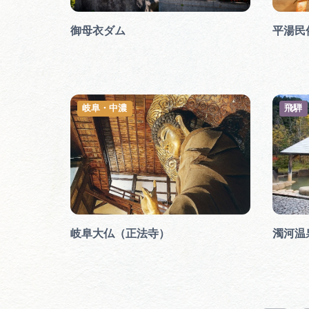
御母衣ダム
平湯民
岐阜・中濃
飛騨
岐阜大仏（正法寺）
濁河温