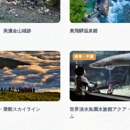
 美濃金山城跡
奥飛騨温泉郷
岐阜・中濃
・乗鞍スカイライン
世界淡水魚園水族館アクア
ふ