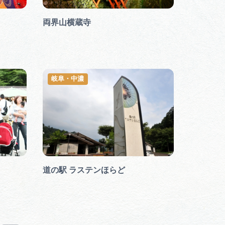
行きたいリストを見る
両界山横蔵寺
岐阜・中濃
道の駅 ラステンほらど