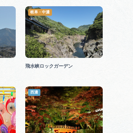
岐阜・中濃
飛水峡ロックガーデン
西濃