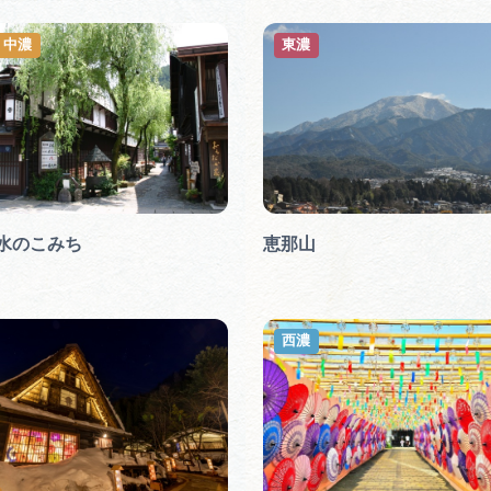
・中濃
東濃
水のこみち
恵那山
西濃