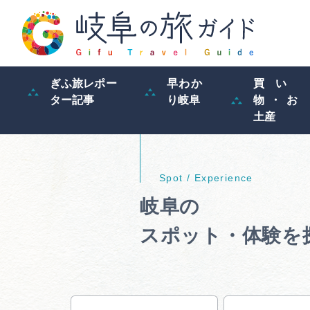
ぎふ旅レポー
早わか
買い
ター記事
り岐阜
物・お
土産
岐阜の
スポット・体験を