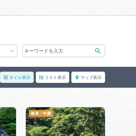
体験予約サイト「ＶＩＳＩＴ
岐阜県」
ア観光キャン
岐阜県まるごと観光エリアガ
イド
タベース
タイル表示
リスト表示
マップ表示
業者の皆様へ
フォトライブラリー
ラリー
お問い合わせ
岐阜・中濃
広告掲載
サイトポリシー