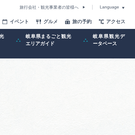
Language
旅行会社・観光事業者の皆様へ
イベント
グルメ
旅の予約
アクセス
Language
光
岐阜県まるごと観光
岐阜県観光デ
エリアガイド
ータベース
モデルコース
イベント
旅の予約
ー記事
早わかり岐阜