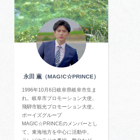
体験予約サイト「ＶＩＳＩＴ
岐阜県」
ア観光キャン
岐阜県まるごと観光エリアガ
イド
タベース
永田 薫（MAG!C☆PRINCE）
業者の皆様へ
フォトライブラリー
1996年10月6日岐阜県岐阜市生ま
れ。岐阜市プロモーション大使。
ラリー
お問い合わせ
飛騨市観光プロモーション大使。
ボーイズグループ
MAG!C☆PRINCEのメンバーとし
て、東海地方を中心に活動中。
広告掲載
サイトポリシー