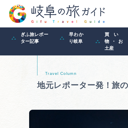
ぎふ旅レポー
早わか
買い
ター記事
り岐阜
物・お
土産
地元レポーター発！旅