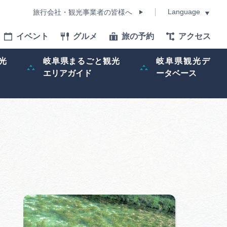
Language
旅行会社・観光事業者の皆様へ
イベント
グルメ
旅の予約
アクセス
Language
光
岐阜県まるごと観光
岐阜県観光デ
エリアガイド
ータベース
モデルコース
イベント
旅の予約
ー記事
早わかり岐阜