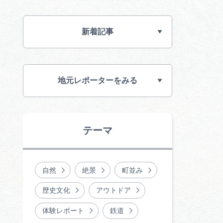
行きたいリストを見る
新着記事
地元レポーターをみる
テーマ
自然
絶景
町並み
歴史文化
アウトドア
体験レポート
鉄道