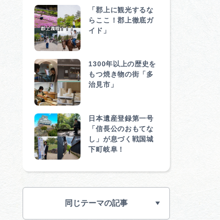
「郡上に観光するな
らここ！郡上徹底ガ
イド」
1300年以上の歴史を
もつ焼き物の街「多
治見市」
日本遺産登録第一号
「信長公のおもてな
し」が息づく戦国城
下町岐阜！
同じテーマの記事