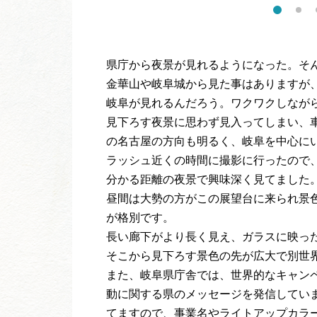
県庁から夜景が見れるようになった。そ
金華山や岐阜城から見た事はありますが
岐阜が見れるんだろう。ワクワクしなが
見下ろす夜景に思わず見入ってしまい、
の名古屋の方向も明るく、岐阜を中心に
ラッシュ近くの時間に撮影に行ったので
分かる距離の夜景で興味深く見てました
昼間は大勢の方がこの展望台に来られ景
が格別です。
長い廊下がより長く見え、ガラスに映っ
そこから見下ろす景色の先が広大で別世
また、岐阜県庁舎では、世界的なキャン
動に関する県のメッセージを発信してい
てますので、事業名やライトアップカラ