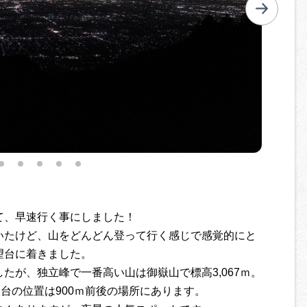
て、早速行く事にしました！
いたけど、山をどんどん登って行く感じで感覚的にと
望台に着きました。
たが、独立峰で一番高い山は御嶽山で標高3,067ｍ。
望台の位置は900ｍ前後の場所にあります。