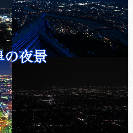
買い物・お土産
岐阜県アウトド
ペーン
岐阜県観光デー
旅行会社・観光事
動画ライブ
運営組織