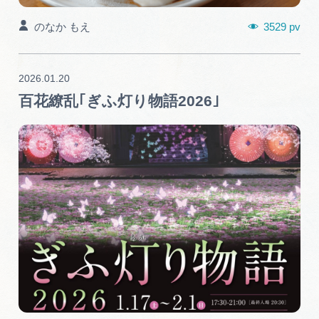
3529 pv
のなか もえ
2026.01.20
百花繚乱｢ぎふ灯り物語2026｣