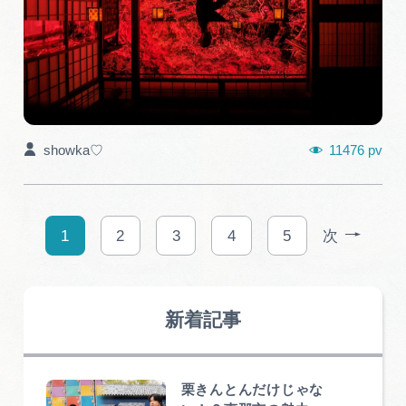
11476 pv
showka♡
1
2
3
4
5
次
新着記事
栗きんとんだけじゃな