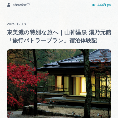
4449 pv
showka♡
2025.12.18
東美濃の特別な旅へ｜山神温泉 湯乃元館
「旅行バトラープラン」宿泊体験記