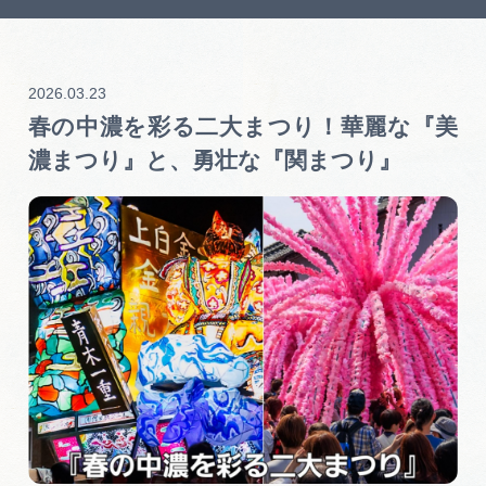
岐阜県まるごと観光エリアガイド
岐阜県観光データベース
2026.03.23
春の中濃を彩る二大まつり！華麗な『美
旅行会社・観光事業者の皆様へ
濃まつり』と、勇壮な『関まつり』
フォトライブラリー
動画ライブラリー
お問い合わせ
運営組織