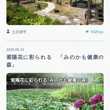
5029 pv
土庄雄平
2025.05.15
紫陽花に彩られる 「みのかも健康の
森」