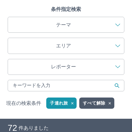
条件指定検索
旅の予約
テーマ
アクセス
インフォメーション
エリア
ぎふ旅レポーター記事
レポーター
早わかり岐阜
買い物・お土産
現在の検索条件
子連れ旅
すべて解除
体験予約サイト「ＶＩＳＩＴ岐阜県」
岐阜県アウトドア観光キャンペーン
72
件ありました