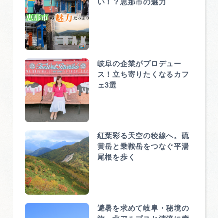
い！？恵那市の魅力
岐阜の企業がプロデュー
ス！立ち寄りたくなるカフ
ェ3選
紅葉彩る天空の稜線へ。硫
黄岳と乗鞍岳をつなぐ平湯
尾根を歩く
避暑を求めて岐阜・秘境の