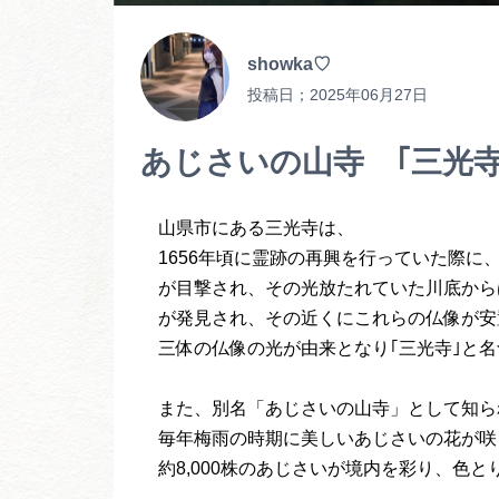
showka♡
投稿日；
2025年06月27日
あじさいの山寺 ｢三光寺
山県市にある三光寺は、
1656年頃に霊跡の再興を行っていた際
が目撃され、その光放たれていた川底から
が発見され、その近くにこれらの仏像が
三体の仏像の光が由来となり｢三光寺｣と
また、別名「あじさいの山寺」として知ら
毎年梅雨の時期に美しいあじさいの花が咲
約8,000株のあじさいが境内を彩り、色