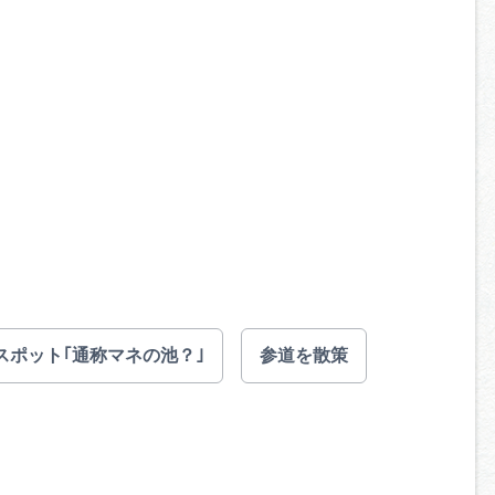
スポット｢通称マネの池？｣
参道を散策