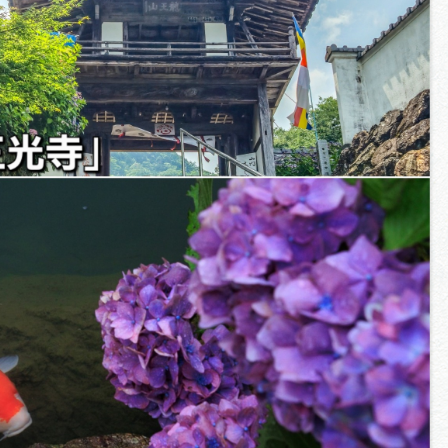
買い物・お土産
岐阜県アウトド
ペーン
岐阜県観光デー
旅行会社・観光事
動画ライブ
運営組織