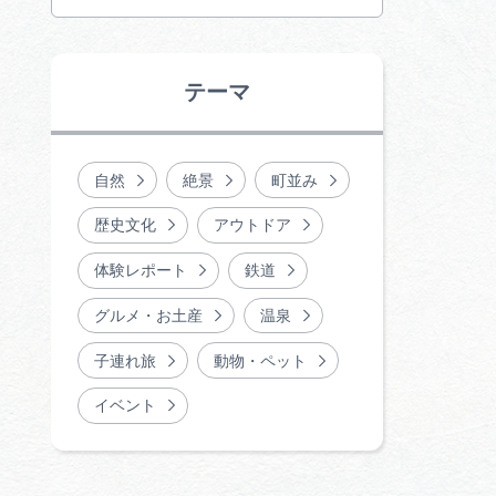
行きたいリストを見る
テーマ
自然
絶景
町並み
歴史文化
アウトドア
体験レポート
鉄道
グルメ・お土産
温泉
子連れ旅
動物・ペット
イベント