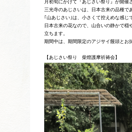
月初旬にかけて『あじさい祭り』が開催
三光寺のあじさいは、日本古来の品種であ
｢山あじさい｣は、小さくて控えめな感じ
日本古来の花なので、山合いの静かで穏
立ちます。
期間中は、期間限定のアジサイ饅頭とお
【あじさい祭り 柴燈護摩祈祷会】