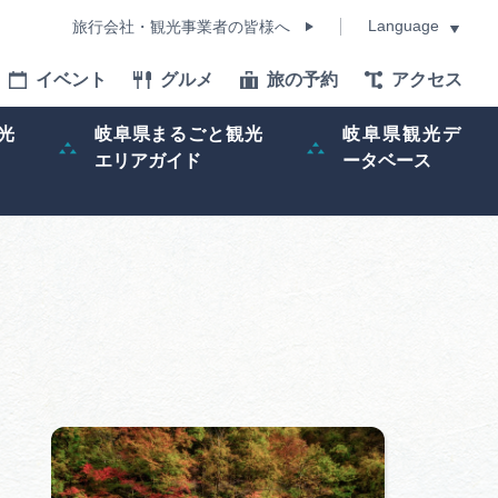
Language
旅行会社・観光事業者の皆様へ
イベント
グルメ
旅の予約
アクセス
Language
光
岐阜県まるごと観光
岐阜県観光デ
エリアガイド
ータベース
モデルコース
イベント
旅の予約
ー記事
早わかり岐阜