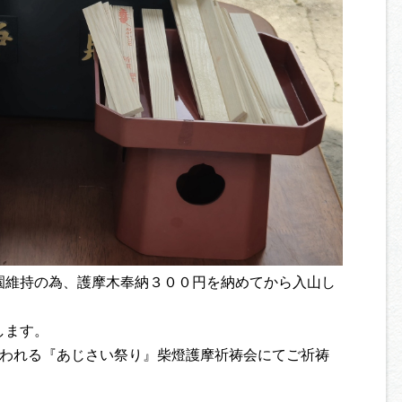
園維持の為、護摩木奉納３００円を納めてから入山し
します。
行われる『あじさい祭り』柴燈護摩祈祷会にてご祈祷