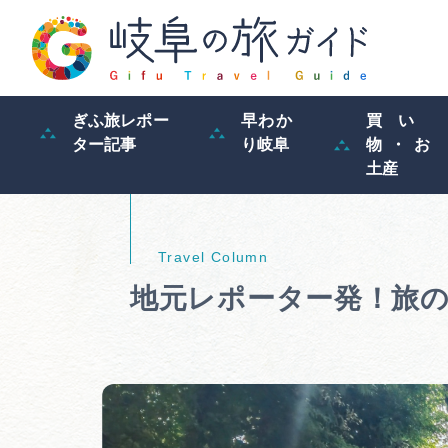
ぎふ旅レポー
早わか
買い
ター記事
り岐阜
物・お
土産
地元レポーター発！旅