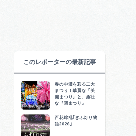
このレポーターの最新記事
春の中濃を彩る二大
まつり！華麗な『美
濃まつり』と、勇壮
な『関まつり』
百花繚乱｢ぎふ灯り物
語2026｣