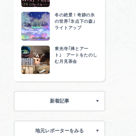
冬の絶景！奇跡の氷
の世界｢氷点下の森｣
ライトアップ
東光寺｢禅とアー
ト｣ アートをたのし
む月見茶会
新着記事
地元レポーターをみる