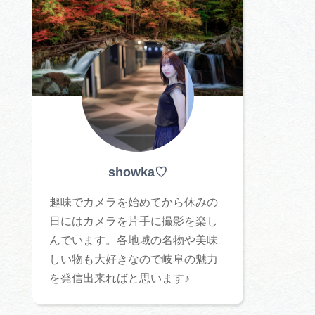
体験予約サイト「ＶＩＳＩＴ
岐阜県」
ア観光キャン
岐阜県まるごと観光エリアガ
イド
タベース
showka♡
業者の皆様へ
フォトライブラリー
趣味でカメラを始めてから休みの
日にはカメラを片手に撮影を楽し
ラリー
お問い合わせ
んでいます。各地域の名物や美味
しい物も大好きなので岐阜の魅力
を発信出来ればと思います♪
広告掲載
サイトポリシー