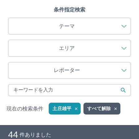
条件指定検索
旅の予約
テーマ
アクセス
インフォメーション
エリア
ぎふ旅レポーター記事
レポーター
早わかり岐阜
買い物・お土産
現在の検索条件
土庄雄平
すべて解除
体験予約サイト「ＶＩＳＩＴ岐阜県」
岐阜県アウトドア観光キャンペーン
44
件ありました