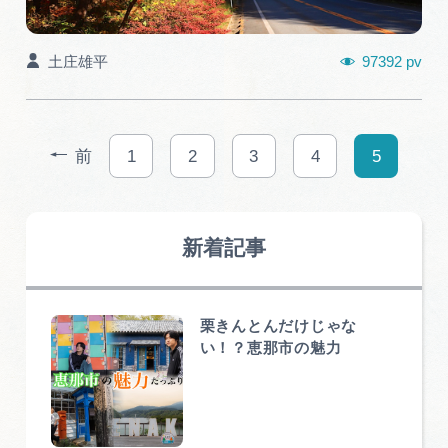
97392 pv
土庄雄平
前
1
2
3
4
5
新着記事
栗きんとんだけじゃな
い！？恵那市の魅力