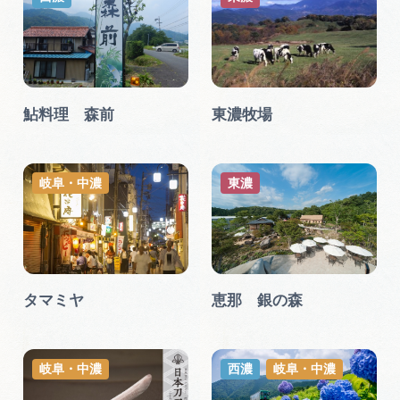
鮎料理 森前
東濃牧場
岐阜・中濃
東濃
タマミヤ
恵那 銀の森
岐阜・中濃
西濃
岐阜・中濃