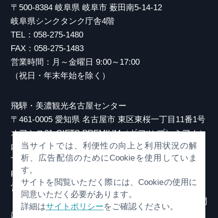
〒500-8384 岐阜県 岐阜市 薮田南5-14-12
岐阜県シンクタンク庁舎4階
TEL：058-275-1480
FAX：058-275-1483
営業時間：月～金曜日 9:00～17:00
（祝日・年末年始を除く）
飛騨・美濃観光名古屋センター
〒461-0005 愛知県 名古屋市 東区東桜一丁目11番1号
オアシス21 GIFTS PREMIUM（ギフツ プレミアム）
当サイトでは、利便性の向上と利用状況の解
内
析、広告配信のためにCookieを使用していま
TEL：052-253-6185
す。
FAX：052-253-6186
サイトを閲覧いただく際には、Cookieの使用に
営業時間：10:00～21:00
同意いただく必要があります。
（原則、元日を除き年中無休）※観光相談対応時間
詳細は
サイトポリシー
をご確認ください。
は18:30まで