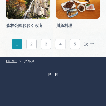
森林公園おおくら滝
川魚料理
1
2
3
4
5
次
HOME
グルメ