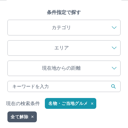
旅の予約
条件指定で探す
アクセス
カテゴリ
インフォメーション
エリア
ぎふ旅レポーター記事
現在地からの距離
早わかり岐阜
買い物・お土産
体験予約サイト「ＶＩＳＩＴ岐阜県」
現在の検索条件
名物・ご当地グルメ
岐阜県アウトドア観光キャンペーン
全て解除