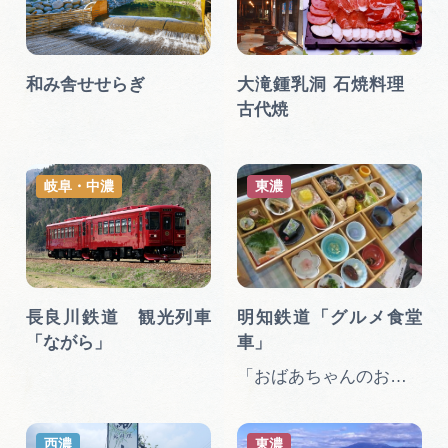
広告掲載
サイトポリシー
和み舎せせらぎ
大滝鍾乳洞 石焼料理
古代焼
岐阜・中濃
東濃
長良川鉄道 観光列車
明知鉄道「グルメ食堂
「ながら」
車」
「おばあちゃんのお弁当列車」…
西濃
東濃