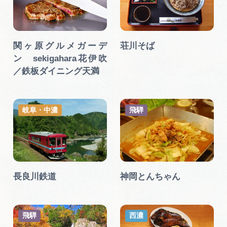
関ヶ原グルメガーデ
荘川そば
ン sekigahara花伊吹
／鉄板ダイニング天満
岐阜・中濃
飛騨
長良川鉄道
神岡とんちゃん
飛騨
西濃