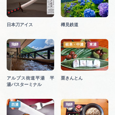
日本刀アイス
樽見鉄道
飛騨
岐阜・中濃
東濃
アルプス街道平湯 平
栗きんとん
湯バスターミナル
西濃
飛騨