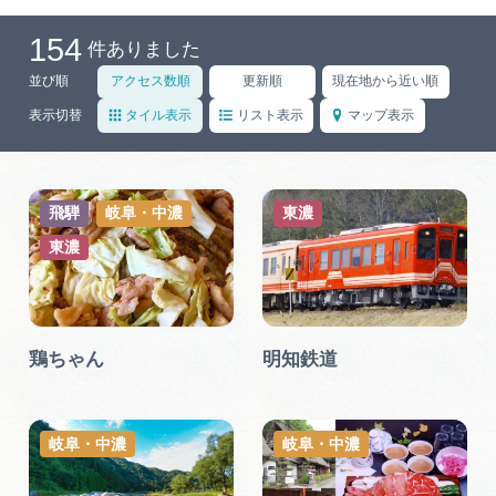
岐阜県まるごと観光エリアガイド
154
件ありました
岐阜県観光データベース
並び順
アクセス数順
更新順
現在地から近い順
表示切替
タイル表示
リスト表示
マップ表示
旅行会社・観光事業者の皆様へ
飛騨
岐阜・中濃
東濃
フォトライブラリー
東濃
動画ライブラリー
鶏ちゃん
明知鉄道
お問い合わせ
岐阜・中濃
岐阜・中濃
運営組織