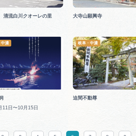
 清流白川クオーレの里
大寺山願興寺
・中濃
岐阜・中濃
飼
迫間不動尊
月11日〜10月15日