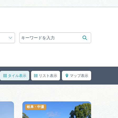
体験予約サイト「ＶＩＳＩＴ
岐阜県」
観光エリアガ
岐阜県観光データベース
業者の皆様へ
フォトライブラリー
タイル表示
リスト表示
マップ表示
ラリー
お問い合わせ
広告掲載
サイトポリシー
岐阜・中濃