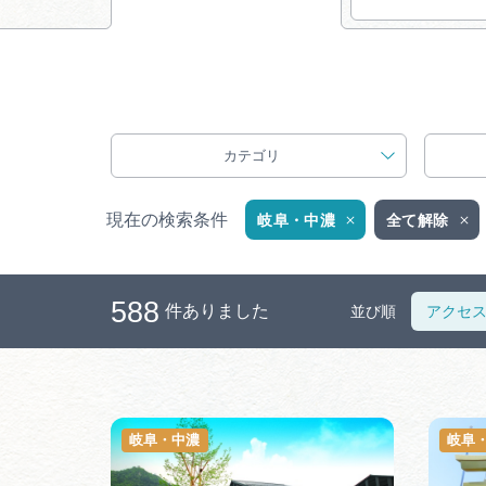
カテゴリ
現在の検索条件
岐阜・中濃
全て解除
588
件ありました
並び順
アクセ
岐阜・中濃
岐阜