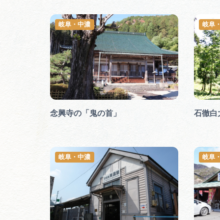
岐阜・中濃
岐阜
念興寺の「鬼の首」
石徹白
岐阜・中濃
岐阜