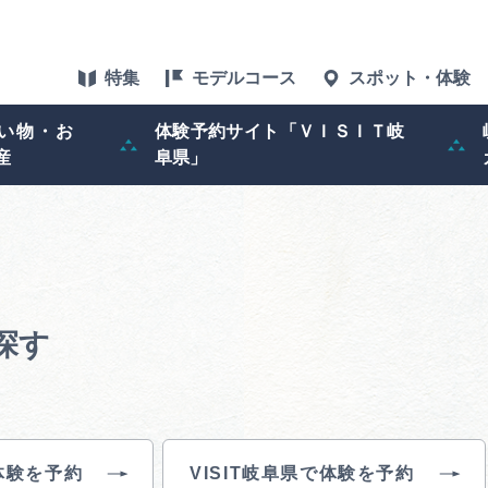
特集
モデルコース
スポット・体験
い物・お
体験予約サイト「ＶＩＳＩＴ岐
産
阜県」
特集
スポット・体験
グルメ
探す
アクセス
ぎふ旅レポータ
体験を予約
VISIT岐阜県で体験を予約