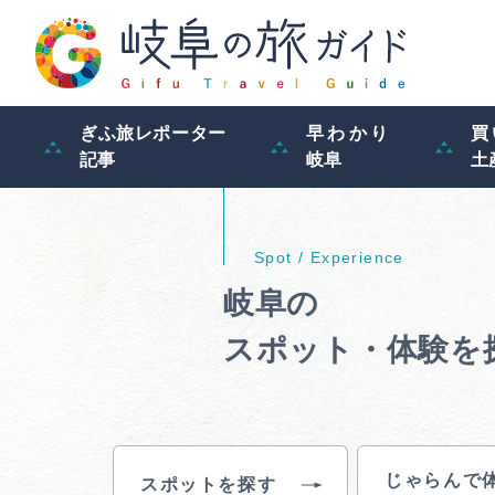
ぎふ旅レポーター
早わかり
買
記事
岐阜
土
岐阜の
スポット・体験を
じゃらんで
スポットを探す