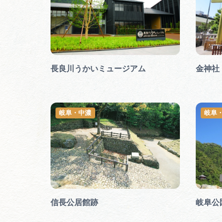
長良川うかいミュージアム
金神社
岐阜・中濃
岐阜
信長公居館跡
岐阜公