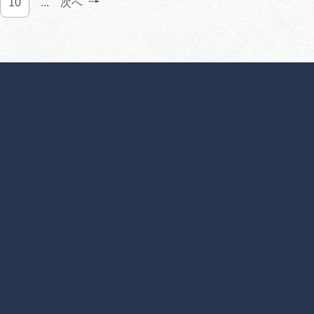
10
...
次へ