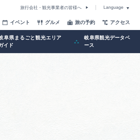
Language
旅行会社・観光事業者の皆様へ
イベント
グルメ
旅の予約
アクセス
Language
岐阜県まるごと観光エリア
岐阜県観光データベ
ガイド
ース
モデルコース
イベント
旅の予約
ー記事
早わかり岐阜