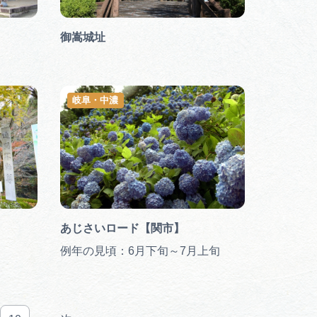
行きたいリストを見る
御嵩城址
岐阜・中濃
あじさいロード【関市】
例年の見頃：6月下旬～7月上旬