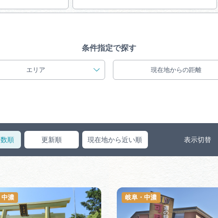
買い物・お土産
岐阜県まるごと
条件指定で探す
イド
エリア
現在地からの距離
旅行会社・観光事
ス数順
更新順
現在地から近い順
表示切替
動画ライブ
運営組織
・中濃
岐阜・中濃