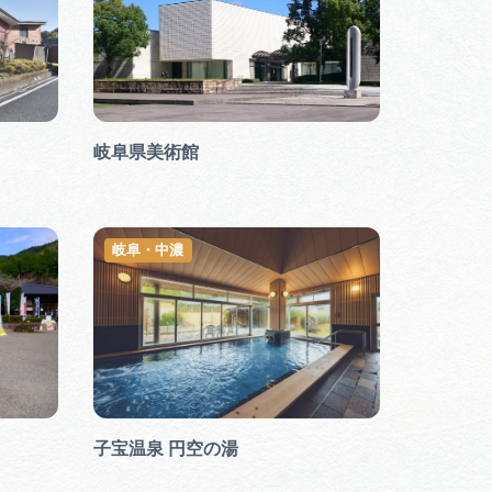
岐阜県美術館
岐阜・中濃
子宝温泉 円空の湯