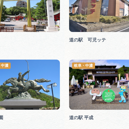
道の駅 可児ッテ
・中濃
岐阜・中濃
園
道の駅 平成