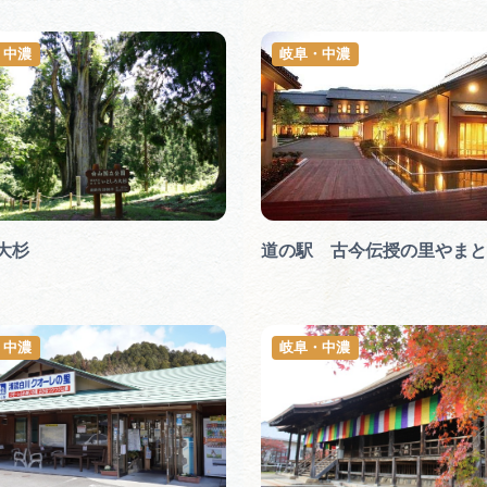
・中濃
岐阜・中濃
大杉
道の駅 古今伝授の里やまと
・中濃
岐阜・中濃