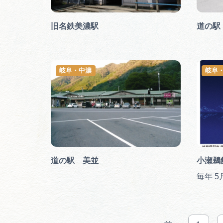
旧名鉄美濃駅
道の駅
岐阜・中濃
岐阜
道の駅 美並
小瀬鵜
毎年 5