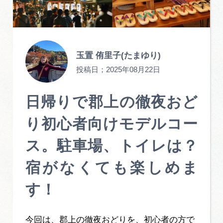
旅の予約
アクセス
玉置 侑里子(たまゆり)
投稿日；
2025年08月22日
インフォメーション
ぎふ旅レポーター記事
日帰りで郡上の徹夜おど
り初心者向けモデルコー
早わかり岐阜
ス。駐車場、トイレは？
買い物・お土産
宿がなくても楽しめま
体験予約サイト「ＶＩＳＩＴ岐阜県」
す！
岐阜県アウトドア観光キャンペーン
今回は、郡上の徹夜おどりを、初心者の方で