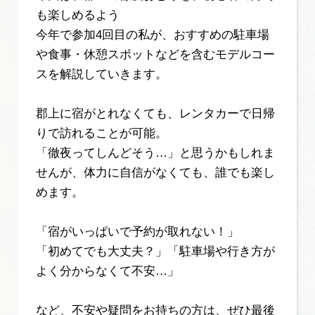
岐阜県まるごと観光エリアガイド
も楽しめるよう
今年で参加4回目の私が、おすすめの駐車場
岐阜県観光データベース
や食事・休憩スポットなどを含むモデルコー
スを解説していきます。
旅行会社・観光事業者の皆様へ
郡上に宿がとれなくても、レンタカーで日帰
りで訪れることが可能。
フォトライブラリー
「徹夜ってしんどそう…」と思うかもしれま
せんが、体力に自信がなくても、誰でも楽し
めます。
動画ライブラリー
「宿がいっぱいで予約が取れない！」
お問い合わせ
「初めてでも大丈夫？」「駐車場や行き方が
よく分からなくて不安…」
運営組織
など、不安や疑問をお持ちの方は、ぜひ最後