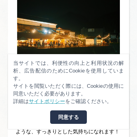
当サイトでは、利便性の向上と利用状況の解
析、広告配信のためにCookieを使用していま
す。
さっきまでの賑やかで熱い空間とは対照的。
サイトを閲覧いただく際には、Cookieの使用に
このHOTな世界とCOOLな世界のギャップ
同意いただく必要があります。
が、郡上おどりのたまらないところです。
詳細は
サイトポリシー
をご確認ください。
サウナでいうと「ととのった」…日常の中の
同意する
悩みや疲れをキレイに洗い流してくれるかの
ような、すっきりとした気持ちになれます！