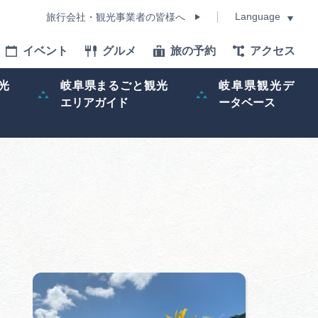
Language
旅行会社・観光事業者の皆様へ
イベント
グルメ
旅の予約
アクセス
Language
光
岐阜県まるごと観光
岐阜県観光デ
エリアガイド
ータベース
モデルコース
イベント
旅の予約
ー記事
早わかり岐阜