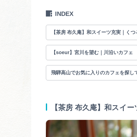
INDEX
【茶房 布久庵】和スイーツ充実｜くつ
【soeur】宮川を望む｜川沿いカフェ
飛騨高山でお気に入りのカフェを探し
【茶房 布久庵】和スイ