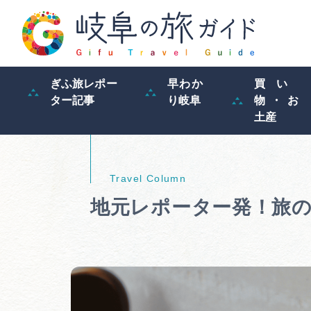
ぎふ旅レポー
早わか
買い
ター記事
り岐阜
物・お
土産
地元レポーター発！旅