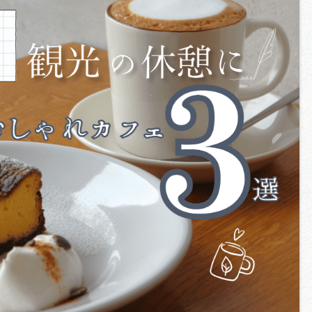
買い物・お土産
岐阜県アウトド
ペーン
岐阜県観光デー
旅行会社・観光事
動画ライブ
運営組織