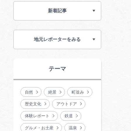
新着記事
行きたいリストを見る
地元レポーターをみる
テーマ
自然
絶景
町並み
歴史文化
アウトドア
体験レポート
鉄道
グルメ・お土産
温泉