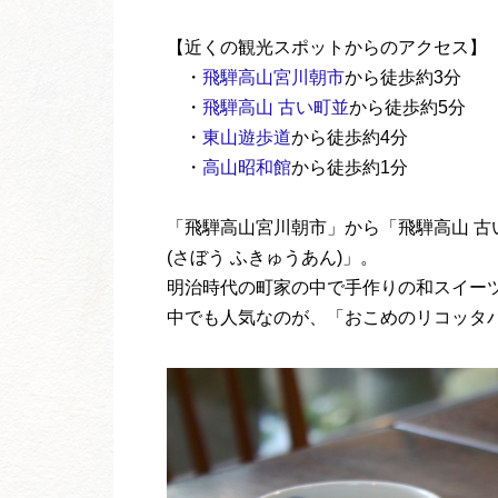
【近くの観光スポットからのアクセス】
・
飛騨高山宮川朝市
から徒歩約3分
・
飛騨高山 古い町並
から徒歩約5分
・
東山遊歩道
から徒歩約4分
・
高山昭和館
から徒歩約1分
「飛騨高山宮川朝市」から「飛騨高山 古
(さぼう ふきゅうあん)」。
明治時代の町家の中で手作りの和スイー
中でも人気なのが、「おこめのリコッタ