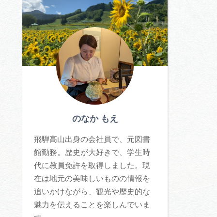
体験予約サイト「ＶＩＳＩＴ
岐阜県」
ア観光キャン
岐阜県まるごと観光エリアガ
イド
タベース
のなか もえ
業者の皆様へ
フォトライブラリー
飛騨高山出身の会社員で、元図書
館勤務。歴史が大好きで、学生時
ラリー
お問い合わせ
代に教員免許を取得しました。現
在は地元の美味しいものの情報を
追いかけながら、観光や歴史的な
魅力を伝えることを楽しんでいま
広告掲載
サイトポリシー