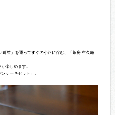
い町並」を通ってすぐの小路に佇む、「茶房 布久庵
ツが楽しめます。
パンケーキセット」。