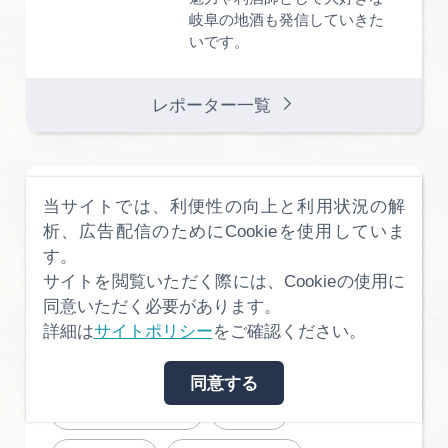
岐阜の地酒も発信していきた
いです。
レポーター一覧
テーマ
当サイトでは、利便性の向上と利用状況の解
析、広告配信のためにCookieを使用していま
す。
サイトを閲覧いただく際には、Cookieの使用に
自然
絶景
町並み
同意いただく必要があります。
歴史文化
アウトドア
詳細は
サイトポリシー
をご確認ください。
体験レポート
鉄道
同意する
グルメ・お土産
温泉