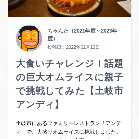
旅の予約
アクセス
ちゃんた（2021年度～2023年
度）
インフォメーション
投稿日；
2022年02月13日
ぎふ旅レポーター記事
大食いチャレンジ！話題
の巨大オムライスに親子
早わかり岐阜
で挑戦してみた【土岐市
買い物・お土産
アンディ】
体験予約サイト「ＶＩＳＩＴ岐阜県」
土岐市にあるファミリーレストラン「アンデ
岐阜県アウトドア観光キャンペーン
ィ」で、大盛りオムライスに挑戦しました。