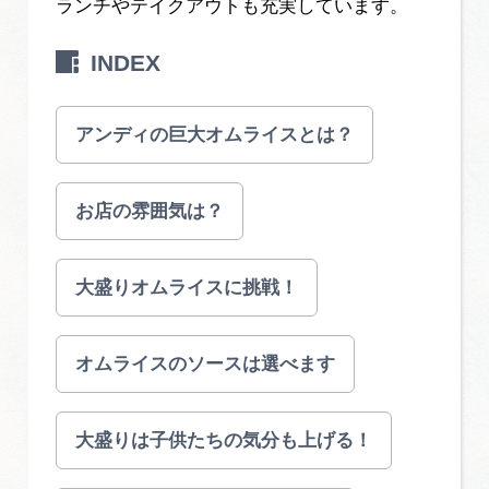
ランチやテイクアウトも充実しています。
岐阜県まるごと観光エリアガイド
INDEX
岐阜県観光データベース
アンディの巨大オムライスとは？
旅行会社・観光事業者の皆様へ
お店の雰囲気は？
フォトライブラリー
大盛りオムライスに挑戦！
動画ライブラリー
オムライスのソースは選べます
お問い合わせ
大盛りは子供たちの気分も上げる！
運営組織