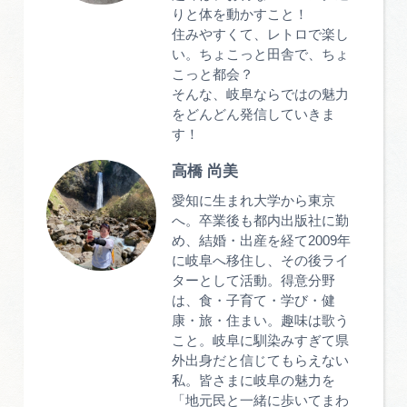
りと体を動かすこと！
住みやすくて、レトロで楽し
い。ちょこっと田舎で、ちょ
こっと都会？
そんな、岐阜ならではの魅力
をどんどん発信していきま
す！
高橋 尚美
愛知に生まれ大学から東京
へ。卒業後も都内出版社に勤
め、結婚・出産を経て2009年
に岐阜へ移住し、その後ライ
ターとして活動。得意分野
は、食・子育て・学び・健
康・旅・住まい。趣味は歌う
こと。岐阜に馴染みすぎて県
外出身だと信じてもらえない
私。皆さまに岐阜の魅力を
「地元民と一緒に歩いてまわ