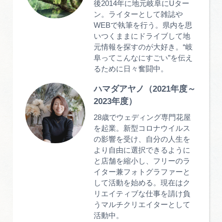
後2014年に地元岐阜にUター
ン。ライターとして雑誌や
WEBで執筆を行う。県内を思
いつくままにドライブして地
元情報を探すのが大好き。“岐
阜ってこんなにすごい”を伝え
るために日々奮闘中。
ハマダアヤノ（2021年度～
2023年度）
28歳でウェディング専門花屋
を起業。新型コロナウイルス
の影響を受け、自分の人生を
より自由に選択できるように
と店舗を縮小し、フリーのラ
イター兼フォトグラファーと
して活動を始める。現在はク
リエイティブな仕事を請け負
うマルチクリエイターとして
活動中。