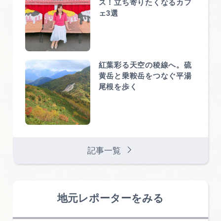
ス！立ち寄りたくなるカフ
ェ3選
紅葉彩る天空の稜線へ。硫
黄岳と乗鞍岳をつなぐ平湯
尾根を歩く
記事一覧
地元レポーターをみる