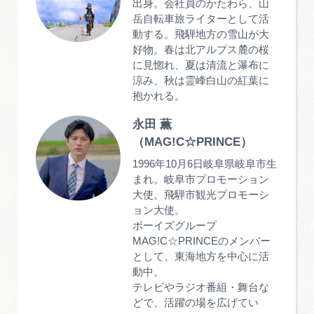
出身。会社員のかたわら、山
岳自転車旅ライターとして活
動する。飛騨地方の雪山が大
好物。春は北アルプス麓の桜
に見惚れ、夏は清流と瀑布に
涼み、秋は霊峰白山の紅葉に
抱かれる。
永田 薫
（MAG!C☆PRINCE）
1996年10月6日岐阜県岐阜市生
まれ。岐阜市プロモーション
大使。飛騨市観光プロモーシ
ョン大使。
ボーイズグループ
MAG!C☆PRINCEのメンバー
として、東海地方を中心に活
動中。
テレビやラジオ番組・舞台な
どで、活躍の場を広げてい