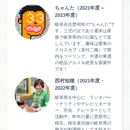
ちゃんた（2021年度～
2023年度）
岐阜在住歴40年の“ちゃんた”で
す。三児の父であり週末は家
族で岐阜県内の公園などで楽
しんでいます。趣味は愛車の
クロスカブ（原付二種）で県
内をツーリング。中濃や東濃
の絶品グルメ＆絶景を探索中
です！
西村知穂（2021年度・
2022年度）
岐阜県を中心に、ラジオパー
ソナリティやテレビリポータ
ー、司会、ナレーターとして
活動中。昨年の夏に恵那市に
移住。移住者目線の岐阜県の
魅力や利酒師として大好きな