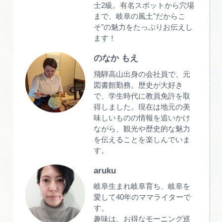
士2級。有名スポットから穴場
まで、岐阜の風土"だからこ
そ"の魅力をたっぷりお伝えし
ます！
のなか もえ
飛騨高山出身の会社員で、元
図書館勤務。歴史が大好き
で、学生時代に教員免許を取
得しました。現在は地元の美
味しいものの情報を追いかけ
ながら、観光や歴史的な魅力
を伝えることを楽しんでいま
す。
aruku
岐阜生まれ岐阜育ち、岐阜を
愛して40年のママライターで
す。
趣味は、お得なモーニング巡