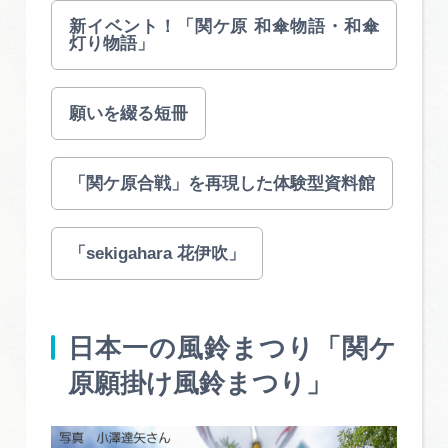
広告掲載
新イベント！「関ケ原 和傘物語・和傘
灯り物語」
サイトポリシー
願いを綴る短冊
「関ケ原合戦」を再現した体験型資料館
「sekigahara 花伊吹」
日本一の風鈴まつり「関ケ
原願掛け風鈴まつり」