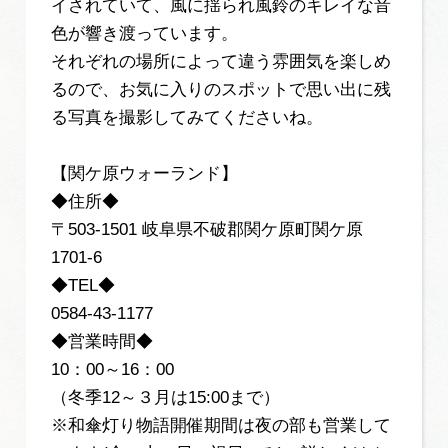
イされていて、風に揺られ風鈴のキレイな音
色が響き渡っています。
それぞれの場所によって違う雰囲気を楽しめ
るので、お気に入りのスポットで思い出に残
る写真を撮影してみてくださいね。
【関ケ原ウォーランド】
◆住所◆
〒503-1501 岐阜県不破郡関ケ原町関ケ原
1701-6
◆TEL◆
0584-43-1177
◆営業時間◆
10：00～16：00
（冬季12～３月は15:00まで）
※和傘灯り物語開催期間は夜の部も営業して