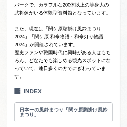
岐阜県まるごと観光エリアガイド
パークで、カラフルな200体以上の等身大の
武将像がいる体験型資料館となっています。
岐阜県観光データベース
また、現在は「関ケ原願掛け風鈴まつり
2024」「関ケ原 和傘物語・和傘灯り物語
旅行会社・観光事業者の皆様へ
2024」が開催されています。
歴史ファンや戦国時代に興味がある人はもち
ろん、どなたでも楽しめる観光スポットにな
フォトライブラリー
っていて、連日多くの方でにぎわっていま
す。
動画ライブラリー
INDEX
お問い合わせ
日本一の風鈴まつり「関ケ原願掛け風鈴
まつり」
運営組織