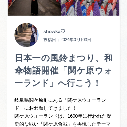
旅の予約
アクセス
showka♡
投稿日；
2024年07月03日
インフォメーション
ぎふ旅レポーター記事
日本一の風鈴まつり、和
傘物語開催「関ケ原ウォ
早わかり岐阜
ーランド」へ行こう！
買い物・お土産
体験予約サイト「ＶＩＳＩＴ岐阜県」
岐阜県関ケ原町にある「関ケ原ウォーラン
ド」にお邪魔してきました！
岐阜県アウトドア観光キャンペーン
関ケ原ウォーランドは、1600年に行われた歴
史的な戦い「関ケ原合戦」を再現したテーマ