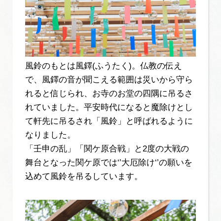
風鈴のもとは風鐸(ふうたく)。仏教の伝え
で、風鐸の音が聞こえる範囲は災いから守ら
れると信じられ、お寺のお堂の四隅に吊るさ
れていました。平安時代になると魔除けとし
て軒先に吊るされ「風鈴」と呼ばれるように
なりました。
「壬申の乱」「関ケ原合戦」と2度の大戦の
舞台となった関ケ原では‘’大厄除け‘’の願いを
込めて風鈴を吊るしています。