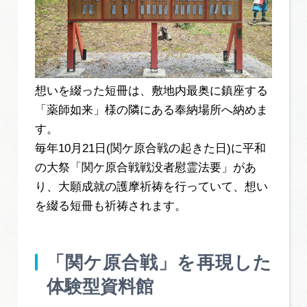
想いを綴った短冊は、敷地内最奥に鎮座する
「薬師如来」様の隣にある奉納場所へ納めま
す。
毎年10月21日(関ケ原合戦の起きた日)に平和
の大祭「関ケ原合戦戦没者慰霊法要」があ
り、大願成就の護摩祈祷を行っていて、想い
を綴る短冊も祈祷されます。
「関ケ原合戦」を再現した
体験型資料館