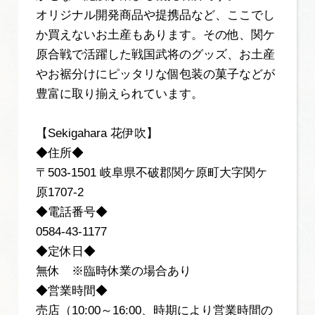
オリジナル開発商品や提携品など、ここでし
か買えないお土産もあります。その他、関ケ
原合戦で活躍した戦国武将のグッズ、お土産
やお裾分けにピッタリな個包装の菓子などが
豊富に取り揃えられています。
【Sekigahara 花伊吹】
◆住所◆
〒503-1501 岐阜県不破郡関ケ原町大字関ケ
原1707-2
◆電話番号◆
0584-43-1177
◆定休日◆
無休 ※臨時休業の場合あり
◆営業時間◆
売店（10:00～16:00、時期により営業時間の