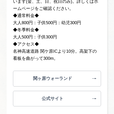
います(金、土、日、祝日のみ)。詳しくはホ
ームページをご確認ください。
◆通常料金◆
大人800円：子供500円：幼児300円
◆冬季料金◆
大人500円：子供300円
◆アクセス◆
名神高速道路 関ケ原ICより10分。高架下の
看板を曲がって300m。
関ヶ原ウォーランド
公式サイト