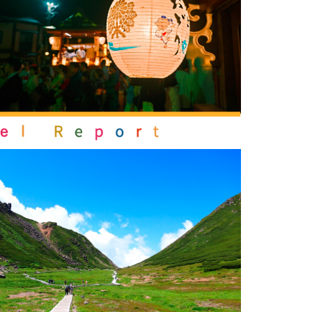
体験予約サイト「ＶＩＳＩＴ
岐阜県」
ア観光キャン
岐阜県まるごと観光エリアガ
イド
タベース
業者の皆様へ
フォトライブラリー
ラリー
お問い合わせ
広告掲載
サイトポリシー