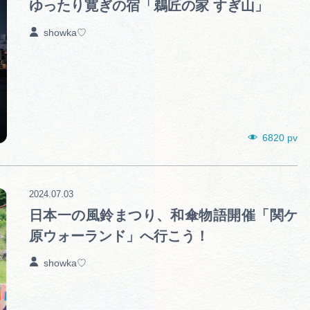
ゆったり寛ぎの宿「鵜匠の家 すぎ山」
showka♡
6820 pv
2024.07.03
日本一の風鈴まつり、和傘物語開催「関ケ
原ウォーランド」へ行こう！
showka♡