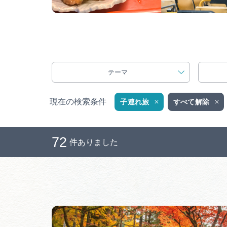
テーマ
現在の検索条件
子連れ旅
すべて解除
72
件ありました