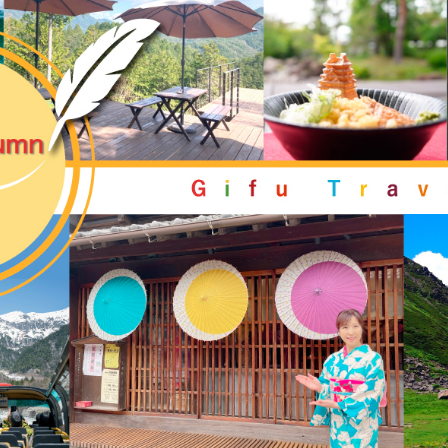
買い物・お土産
岐阜県アウトド
ペーン
岐阜県観光デー
旅行会社・観光事
動画ライブ
運営組織