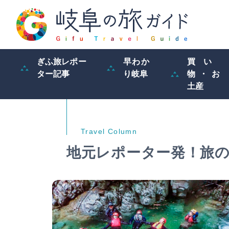
ぎふ旅レポー
早わか
買い
ター記事
り岐阜
物・お
土産
地元レポーター発！旅