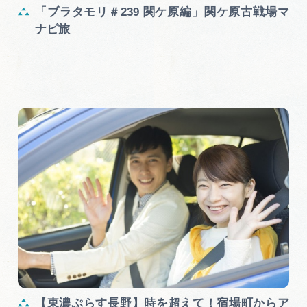
「ブラタモリ＃239 関ケ原編」関ケ原古戦場マ
ナビ旅
【東濃ぷらす長野】時を超えて！宿場町からア