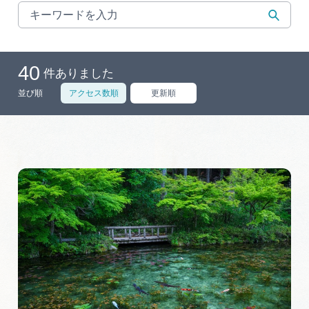
旅の予約
アクセス
40
件ありました
並び順
アクセス数順
更新順
インフォメーション
ぎふ旅レポーター記事
早わかり岐阜
買い物・お土産
体験予約サイト「ＶＩＳＩＴ岐阜県」
岐阜県アウトドア観光キャンペーン