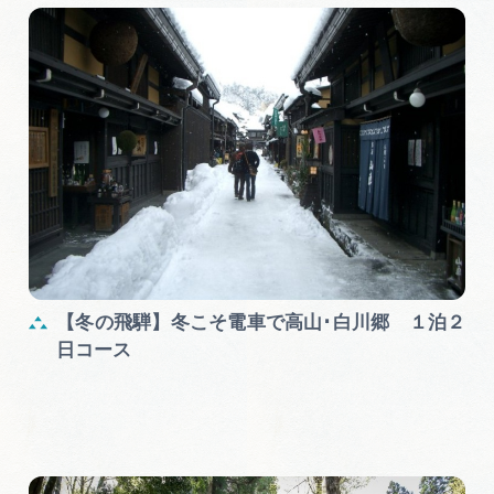
【冬の飛騨】冬こそ電車で高山･白川郷 １泊２
日コース