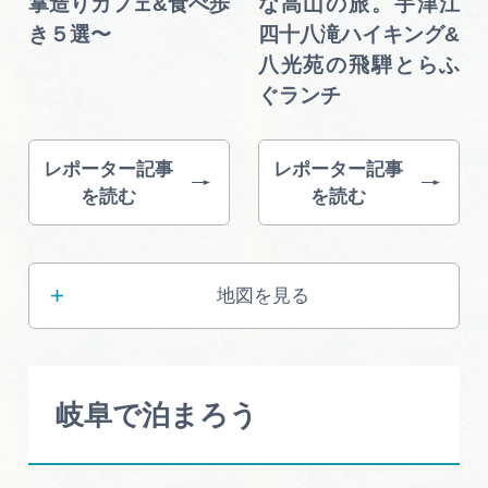
掌造りカフェ&食べ歩
な高山の旅。宇津江
き５選〜
四十八滝ハイキング&
八光苑の飛騨とらふ
ぐランチ
レポーター記事
レポーター記事
を読む
を読む
地図を見る
岐阜で泊まろう