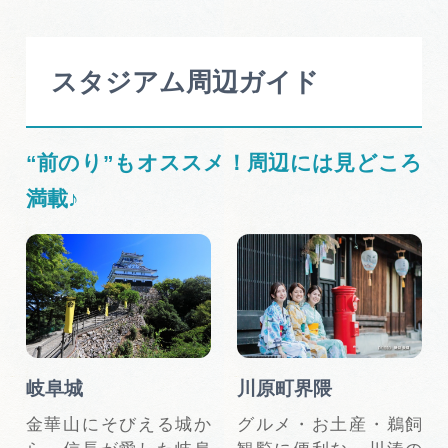
岐阜県まるごと観光エリアガイド
岐阜県観光データベース
スタジアム周辺ガイド
旅行会社・観光事業者の皆様へ
“前のり”もオススメ！周辺には見どころ
満載♪
フォトライブラリー
動画ライブラリー
お問い合わせ
岐阜城
川原町界隈
金華山にそびえる城か
グルメ・お土産・鵜飼
運営組織