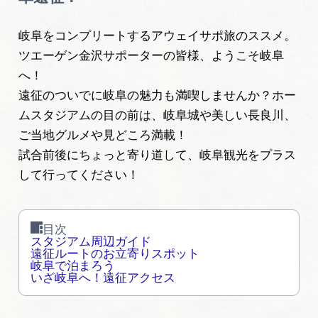
旅の予約
岐阜をコンプリートするアウェイサポ旅のススメ。
ツエーゲン金沢サポーターの皆様、ようこそ岐阜
アクセス
へ！
遠征のついでに岐阜の魅力も満喫しませんか？ホー
インフォメーション
ムスタジアムの目の前は、岐阜城や美しい長良川、
ご当地グルメや見どころ満載！
ぎふ旅レポーター記事
試合前後にちょっと寄り道して、岐阜観光をプラス
して行ってください！
早わかり岐阜
買い物・お土産
目次
スタジアム周辺ガイド
体験予約サイト「ＶＩＳＩＴ岐阜県」
遠征ルートのお立寄りスポット
岐阜で泊まろう
いざ岐阜へ！遠征アクセス
岐阜県アウトドア観光キャンペーン