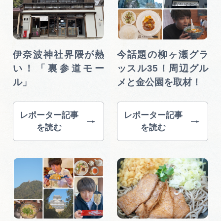
伊奈波神社界隈が熱
今話題の柳ヶ瀬グラ
い！「裏参道モー
ッスル35！周辺グル
ル」
メと金公園を取材！
レポーター記事
レポーター記事
を読む
を読む