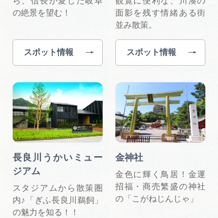
ら、信長が愛した岐阜
観覧に便利な、川湊の
広告掲載
の絶景を望む！
面影を残す情緒ある街
サイトポリシー
並み散策。
スポット情報
スポット情報
長良川うかいミュー
金神社
ジアム
金色に輝く鳥居！金運
招福・商売繁盛の神社
スタジアムから散策圏
の「こがねじんじゃ」
内♪「ぎふ⻑良川鵜飼」
の魅力を知る！！