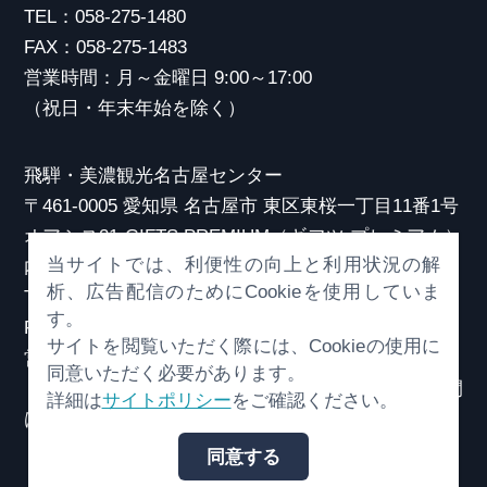
TEL：058-275-1480
FAX：058-275-1483
営業時間：月～金曜日 9:00～17:00
（祝日・年末年始を除く）
飛騨・美濃観光名古屋センター
〒461-0005 愛知県 名古屋市 東区東桜一丁目11番1号
オアシス21 GIFTS PREMIUM（ギフツ プレミアム）
当サイトでは、利便性の向上と利用状況の解
内
析、広告配信のためにCookieを使用していま
TEL：052-253-6185
す。
FAX：052-253-6186
サイトを閲覧いただく際には、Cookieの使用に
営業時間：10:00～21:00
同意いただく必要があります。
（原則、元日を除き年中無休）※観光相談対応時間
詳細は
サイトポリシー
をご確認ください。
は18:30まで
同意する
© （一社）岐阜県観光連盟 All Rights Reserved.