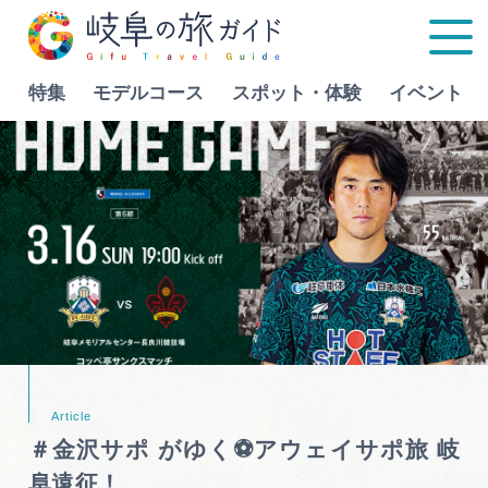
特集
モデルコース
スポット・体験
イベント
Language
特集
モデルコース
行きたいリストを見る
スポット・体験
イベント
＃金沢サポ がゆく⚽アウェイサポ旅 岐
グルメ
阜遠征！