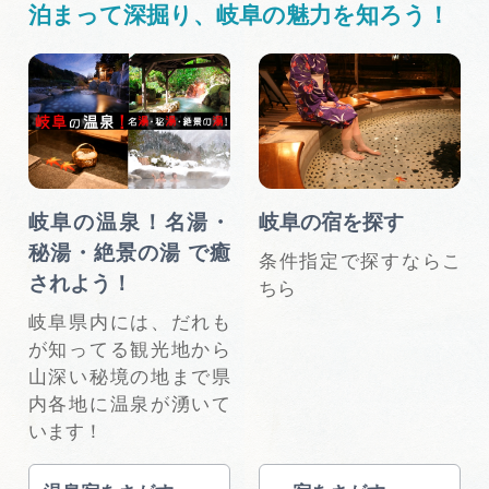
泊まって深掘り、岐阜の魅力を知ろう！
岐阜の温泉！名湯・
岐阜の宿を探す
秘湯・絶景の湯 で癒
条件指定で探すならこ
されよう！
ちら
岐阜県内には、だれも
が知ってる観光地から
山深い秘境の地まで県
内各地に温泉が湧いて
います！