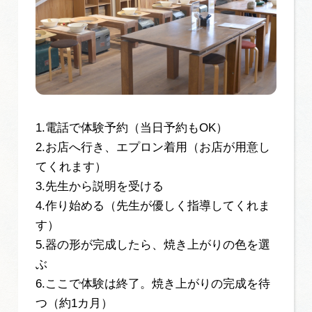
1.電話で体験予約（当日予約もOK）
2.お店へ行き、エプロン着用（お店が用意し
てくれます）
3.先生から説明を受ける
4.作り始める（先生が優しく指導してくれま
す）
5.器の形が完成したら、焼き上がりの色を選
ぶ
6.ここで体験は終了。焼き上がりの完成を待
つ（約1カ月）