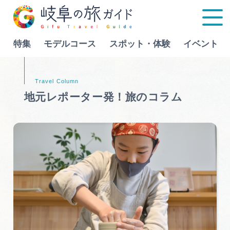
特集
モデルコース
スポット・体験
イベント
Language
地元レポーター発！旅のコラム
特集
モデルコース
行きたいリストを見る
スポット・体験
イベント
グルメ