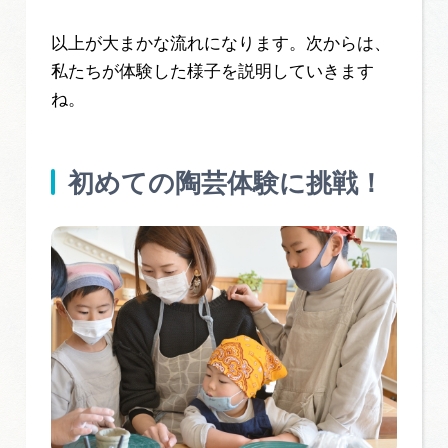
以上が大まかな流れになります。次からは、
私たちが体験した様子を説明していきます
ね。
初めての陶芸体験に挑戦！