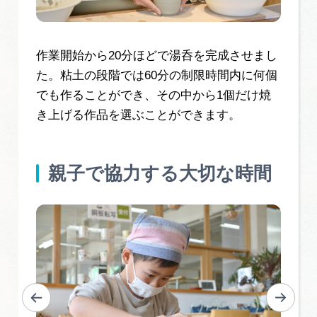
作業開始から20分ほどで湯呑を完成させまし
た。粘土の段階では60分の制限時間内に何個
でも作ることができ、その中から1個だけ焼
き上げる作品を選ぶことができます。
親子で協力する大切な時間