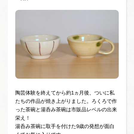
陶芸体験を終えてから約1ヵ月後、ついに私
たちの作品が焼き上がりました。ろくろで作
った茶碗と湯呑み茶碗は市販品レベルの出来
栄え！
湯呑み茶碗に取手を付けた9歳の発想が面白