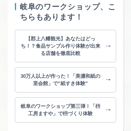
岐阜のワークショップ、こ
ちらもあります！
【郡上八幡観光】あなたはどっ
ち！？食品サンプル作り体験が出来
る店舗を徹底比較
30万人以上が作った！「美濃和紙の
里会館」で”紙すき体験”
岐阜のワークショップ第三弾！「枡
工房ますや」で枡づくり体験