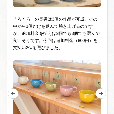
「ろくろ」の長男は3個の作品が完成。その
中から1個だけを選んで焼き上げるのです
が、追加料金を払えば2個でも3個でも選んで
良いそうです。今回は追加料金（800円）を
支払い2個を選びました。