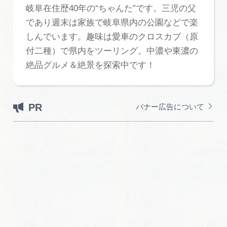
岐阜在住歴40年の“ちゃんた”です。三児の父
であり週末は家族で岐阜県内の公園などで楽
しんでいます。趣味は愛車のクロスカブ（原
付二種）で県内をツーリング。中濃や東濃の
絶品グルメ＆絶景を探索中です！
PR
バナー広告について