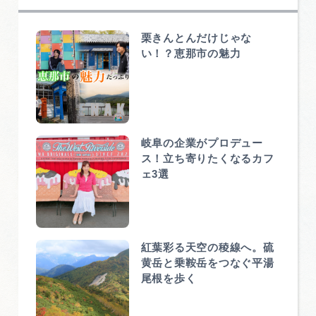
栗きんとんだけじゃな
い！？恵那市の魅力
岐阜の企業がプロデュー
ス！立ち寄りたくなるカフ
ェ3選
紅葉彩る天空の稜線へ。硫
黄岳と乗鞍岳をつなぐ平湯
尾根を歩く