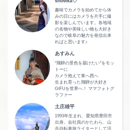
showka♡
趣味でカメラを始めてから休
みの日にはカメラを片手に撮
影を楽しんでいます。各地域
の名物や美味しい物も大好き
なので岐阜の魅力を発信出来
ればと思います♪
あすみん
“飛騨の景色を届けたい”をモッ
トーに
カメラ抱えて東へ西へ
生まれ育った飛騨が大好き
GIFUを世界へ！ ママフォトグ
ラファー
土庄雄平
1993年生まれ、愛知県豊田市
出身。会社員のかたわら、山
岳自転車旅ライターとして活