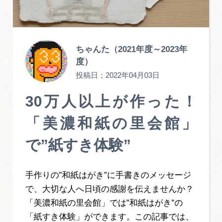
旅の予約
アクセス
ちゃんた（2021年度～2023年
度）
インフォメーション
投稿日；
2022年04月03日
ぎふ旅レポーター記事
30万人以上が作った！
「美濃和紙の里会館」
早わかり岐阜
で”紙すき体験”
買い物・お土産
体験予約サイト「ＶＩＳＩＴ岐阜県」
手作りの”和紙はがき”に手書きのメッセージ
で、大切な人へ日頃の感謝を伝えませんか？
岐阜県アウトドア観光キャンペーン
「美濃和紙の里会館」では”和紙はがき”の
「紙すき体験」ができます。この記事では、