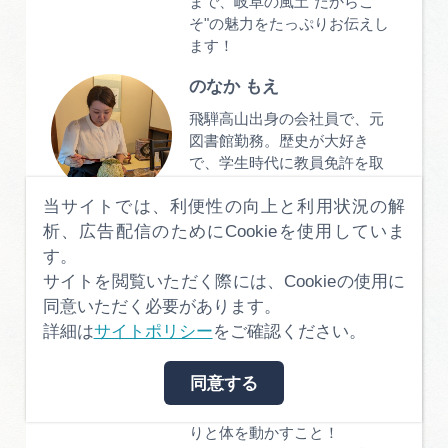
まで、岐阜の風土"だからこ
そ"の魅力をたっぷりお伝えし
ます！
のなか もえ
飛騨高山出身の会社員で、元
図書館勤務。歴史が大好き
で、学生時代に教員免許を取
得しました。現在は地元の美
当サイトでは、利便性の向上と利用状況の解
味しいものの情報を追いかけ
ながら、観光や歴史的な魅力
析、広告配信のためにCookieを使用していま
を伝えることを楽しんでいま
す。
す。
サイトを閲覧いただく際には、Cookieの使用に
同意いただく必要があります。
aruku
詳細は
サイトポリシー
をご確認ください。
岐阜生まれ岐阜育ち、岐阜を
愛して40年のママライターで
同意する
す。
趣味は、お得なモーニング巡
りと体を動かすこと！