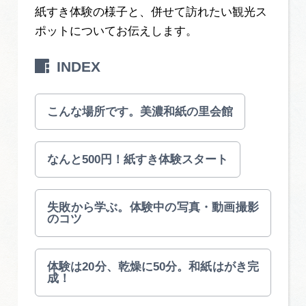
岐阜県まるごと観光エリアガイド
紙すき体験の様子と、併せて訪れたい観光ス
ポットについてお伝えします。
岐阜県観光データベース
INDEX
旅行会社・観光事業者の皆様へ
こんな場所です。美濃和紙の里会館
フォトライブラリー
なんと500円！紙すき体験スタート
動画ライブラリー
失敗から学ぶ。体験中の写真・動画撮影
のコツ
お問い合わせ
体験は20分、乾燥に50分。和紙はがき完
成！
運営組織