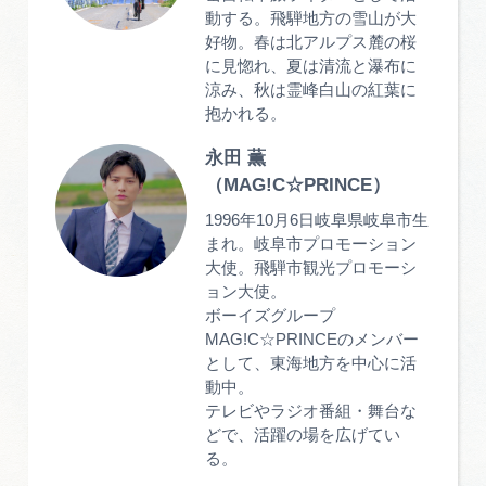
動する。飛騨地方の雪山が大
好物。春は北アルプス麓の桜
に見惚れ、夏は清流と瀑布に
涼み、秋は霊峰白山の紅葉に
抱かれる。
永田 薫
（MAG!C☆PRINCE）
1996年10月6日岐阜県岐阜市生
まれ。岐阜市プロモーション
大使。飛騨市観光プロモーシ
ョン大使。
ボーイズグループ
MAG!C☆PRINCEのメンバー
として、東海地方を中心に活
動中。
テレビやラジオ番組・舞台な
どで、活躍の場を広げてい
る。