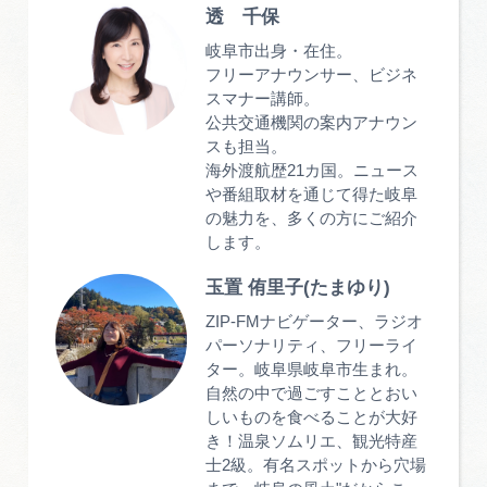
透 千保
岐阜市出身・在住。
フリーアナウンサー、ビジネ
スマナー講師。
公共交通機関の案内アナウン
スも担当。
海外渡航歴21カ国。ニュース
や番組取材を通じて得た岐阜
の魅力を、多くの方にご紹介
します。
玉置 侑里子(たまゆり)
ZIP-FMナビゲーター、ラジオ
パーソナリティ、フリーライ
ター。岐阜県岐阜市生まれ。
自然の中で過ごすこととおい
しいものを食べることが大好
き！温泉ソムリエ、観光特産
士2級。有名スポットから穴場