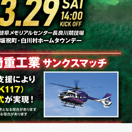
体験予約サイト「ＶＩＳＩＴ
岐阜県」
ア観光キャン
岐阜県まるごと観光エリアガ
イド
タベース
業者の皆様へ
フォトライブラリー
ラリー
お問い合わせ
広告掲載
サイトポリシー