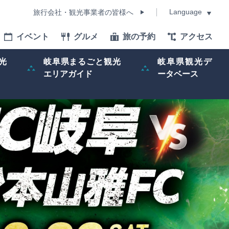
Language
旅行会社・観光事業者の皆様へ
イベント
グルメ
旅の予約
アクセス
Language
光
岐阜県まるごと観光
岐阜県観光デ
エリアガイド
ータベース
モデルコース
イベント
旅の予約
ー記事
早わかり岐阜