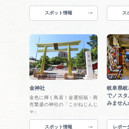
スポット情報
ス
金神社
岐阜県岐
でノスタ
金色に輝く鳥居！金運招福・商
みません
売繁盛の神社の「こがねじんじ
ゃ」
スポット情報
レポー