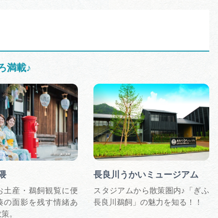
ろ満載♪
隈
長良川うかいミュージアム
お土産・鵜飼観覧に便
スタジアムから散策圏内♪「ぎふ
湊の面影を残す情緒あ
⻑良川鵜飼」の魅力を知る！！
散策。