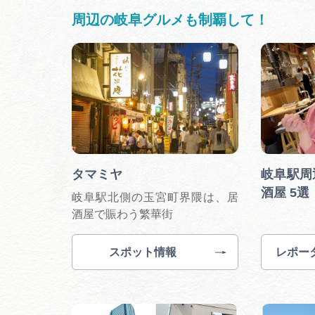
周辺の岐阜グルメも制覇して！
タマミヤ
岐阜駅周
酒屋 5選
岐阜駅北側の玉宮町界隈は、居
酒屋で賑わう繁華街
スポット情報
レポー