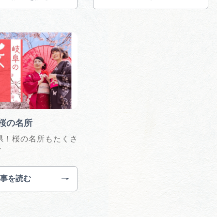
桜の名所
県！桜の名所もたくさ
す
記事を読む