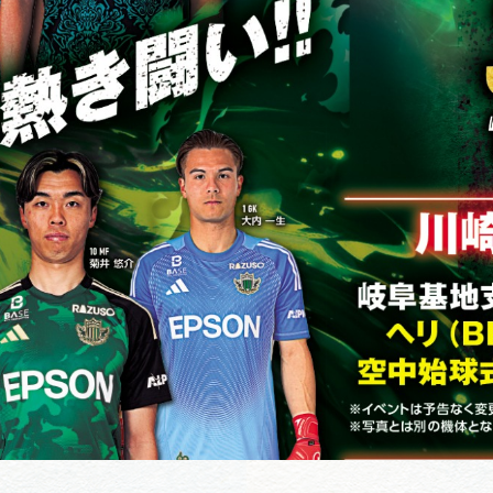
買い物・お土産
岐阜県アウトド
ペーン
岐阜県観光デー
旅行会社・観光事
動画ライブ
運営組織