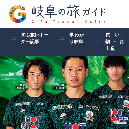
ぎふ旅レポー
早わか
買い
ター記事
り岐阜
物・お
土産